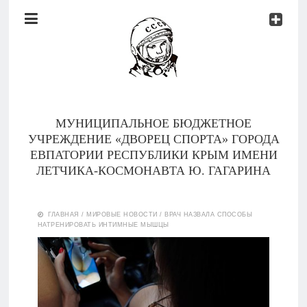
Документы
Контакты
Новости
Родителям
МУНИЦИПАЛЬНОЕ БЮДЖЕТНОЕ
О
УЧРЕЖДЕНИЕ «ДВОРЕЦ СПОРТА» ГОРОДА
нас
ЕВПАТОРИИ РЕСПУБЛИКИ КРЫМ ИМЕНИ
ЛЕТЧИКА-КОСМОНАВТА Ю. ГАГАРИНА
Версия для
Главная
слабовидящих
ГЛАВНАЯ
/
МИРОВЫЕ НОВОСТИ
/
ВРАЧ НАЗВАЛА СПОСОБЫ
НАТРЕНИРОВАТЬ ИНТИМНЫЕ МЫШЦЫ
Тренеры
Документы
Контакты