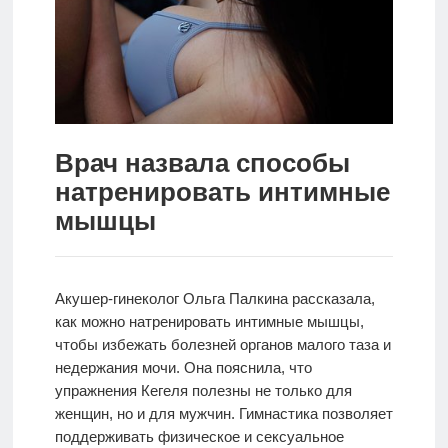
Новости
Родителям
О
нас
Врач назвала способы
натренировать интимные
Версия для
слабовидящих
мышцы
Акушер-гинеколог Ольга Палкина рассказала,
как можно натренировать интимные мышцы,
чтобы избежать болезней органов малого таза и
недержания мочи. Она пояснила, что
упражнения Кегеля полезны не только для
женщин, но и для мужчин. Гимнастика позволяет
поддерживать физическое и сексуальное