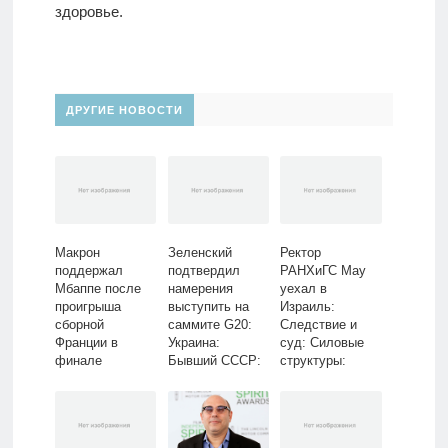
здоровье.
ДРУГИЕ НОВОСТИ
Макрон
Зеленский
Ректор
поддержал
подтвердил
РАНХиГС Мау
Мбаппе после
намерения
уехал в
проигрыша
выступить на
Израиль:
сборной
саммите G20:
Следствие и
Франции в
Украина:
суд: Силовые
финале
Бывший СССР:
структуры:
ЧМ-2022:
Lenta.ru
Lenta.ru
Футбол: Спорт:
Lenta.ru