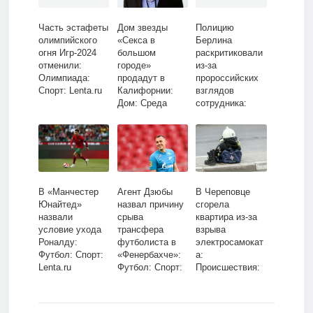
Часть эстафеты
Дом звезды
Полицию
олимпийского
«Секса в
Берлина
огня Игр-2024
большом
раскритиковали
отменили:
городе»
из-за
Олимпиада:
продадут в
пророссийских
Спорт: Lenta.ru
Калифорнии:
взглядов
Дом: Среда
сотрудника:
обитания:
Мир: Lenta.ru
Lenta.ru
В «Манчестер
Агент Дзюбы
В Череповце
Юнайтед»
назвал причину
сгорела
назвали
срыва
квартира из-за
условие ухода
трансфера
взрыва
Роналду:
футболиста в
электросамокат
Футбол: Спорт:
«Фенербахче»:
а:
Lenta.ru
Футбол: Спорт:
Происшествия:
Lenta.ru
Россия: Lenta.ru