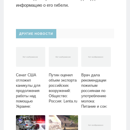
информацию о его гибели.
ДРУГИЕ НОВОСТИ
Сенат США
Путин оценил
Врач дала
отложил
объем экспорта
рекомендации
каникулы для
российских
пожилым
продолжения
вооружений:
россиянам по
работы над
Общество:
употреблению
помощью
Россия: Lenta.ru
молока:
Украине:
Питание и сон:
Политика: Мир:
Забота о себе:
Lenta.ru
Lenta.ru