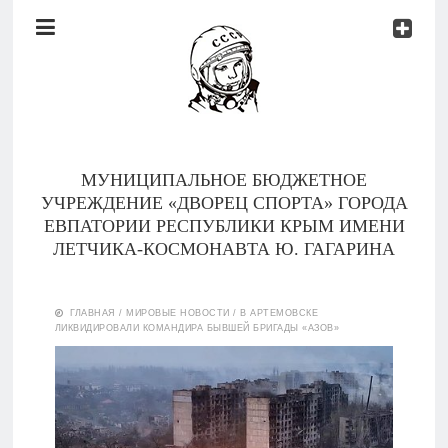
Документы
Контакты
Новости
Родителям
МУНИЦИПАЛЬНОЕ БЮДЖЕТНОЕ
О
УЧРЕЖДЕНИЕ «ДВОРЕЦ СПОРТА» ГОРОДА
нас
ЕВПАТОРИИ РЕСПУБЛИКИ КРЫМ ИМЕНИ
ЛЕТЧИКА-КОСМОНАВТА Ю. ГАГАРИНА
Версия для
Главная
слабовидящих
ГЛАВНАЯ
/
МИРОВЫЕ НОВОСТИ
/
В АРТЕМОВСКЕ
ЛИКВИДИРОВАЛИ КОМАНДИРА БЫВШЕЙ БРИГАДЫ «АЗОВ»
Тренеры
Документы
Контакты