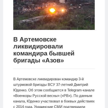
Новости
Родителям
О
нас
В Артемовске
ликвидировали
Версия для
слабовидящих
командира бывшей
бригады «Азов»
В Артемовске ликвидирован командир 3-й
штурмовой бригады ВСУ 37-летний Дмитрий
Юденко. Об этом сообщается в Telegram-канале
«Военкоры Русской весны» («РВ»). По данным
канала, Юденко участвовал в боевых действиях
с 2014 года. Украинские СМИ подтвердили