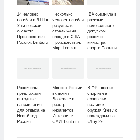
14 человек
Несколько
IBA обвинила в
погибли в ДТП в
человек погибли
расизме
Ульяновской
результате
недовольного
области:
стрельбы на
допуском
Происшествия:
параде в США:
россиян
Россия: Lenta.ru
Происшествия:
министра
Мир: Lenta.ru
спорта Польши:
Бокс и ММА:
Спорт: Lenta.ru
Россиянам
Минюст России
В ФРГ возник
предложили
включил
спор из-за
выгодные
Bookmate в
сравнения
направления
реестр
поставок
для отдыха на
иноагентов:
оружия Киеву с
Новый год:
Интернет и
надеждами на
Россия:
СМИ: Lenta.ru
«Фау-2»:
Путешествия:
Политика: Мир:
Lenta.ru
Lenta.ru