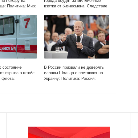
 по пожару на
города осудят за миллионные
е: Политика: Мир:
взятки от бизнесмена: Следствие
и суд: Силовые структуры:
Lenta.ru
о состояние
В России призвали не доверять
от взрыва в штабе
словам Шольца о поставках на
 флота:
Украину: Политика: Россия:
Россия: Lenta.ru
Lenta.ru