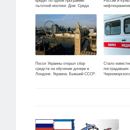
кредит по одной программе
России и Кубы
льготной ипотеки: Дом: Среда
нефтехранилищ
обитания: Lenta.ru
Lenta.ru
Посол Украины открыл сбор
Стало известн
средств на обучение дочери в
пострадавших 
Лондоне: Украина: Бывший СССР:
Черноморского
Lenta.ru
Происшествия: 