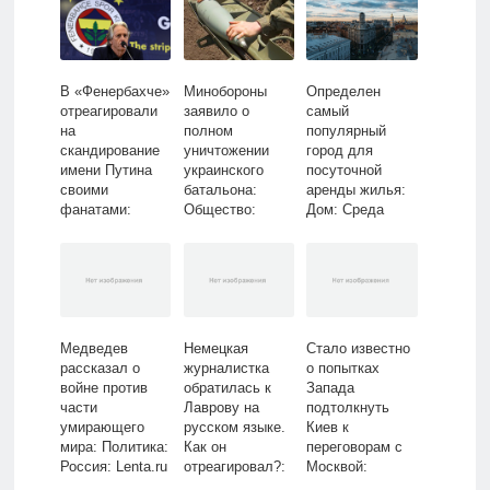
Lenta.ru
В «Фенербахче»
Минобороны
Определен
отреагировали
заявило о
самый
на
полном
популярный
скандирование
уничтожении
город для
имени Путина
украинского
посуточной
своими
батальона:
аренды жилья:
фанатами:
Общество:
Дом: Среда
Футбол: Спорт:
Россия: Lenta.ru
обитания:
Lenta.ru
Lenta.ru
Медведев
Немецкая
Стало известно
рассказал о
журналистка
о попытках
войне против
обратилась к
Запада
части
Лаврову на
подтолкнуть
умирающего
русском языке.
Киев к
мира: Политика:
Как он
переговорам с
Россия: Lenta.ru
отреагировал?:
Москвой:
Политика: Мир:
Политика: Мир: