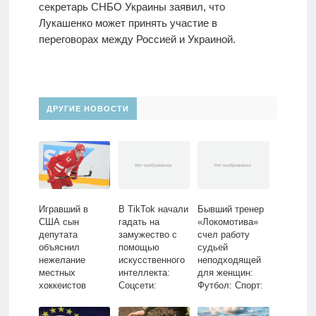
секретарь СНБО Украины заявил, что
Лукашенко может принять участие в
переговорах между Россией и Украиной.
ДРУГИЕ НОВОСТИ
Игравший в
В TikTok начали
Бывший тренер
США сын
гадать на
«Локомотива»
депутата
замужество с
счел работу
объяснил
помощью
судьей
нежелание
искусственного
неподходящей
местных
интеллекта:
для женщин:
хоккеистов
Coцсети:
Футбол: Спорт:
драться с ним:
Интернет и
Lenta.ru
Хоккей: Спорт:
СМИ: Lenta.ru