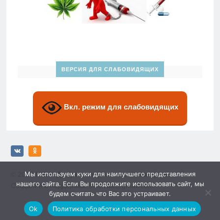
ВЕРСИЯ ДЛЯ СЛАБОВИДЯЩИХ
Вкл. режим для слабовидящих
Мы используем куки для наилучшего представления
© 2026
МБУ «Дворец спорта» им. Ю. Гагарина»
нашего сайта. Если Вы продолжите использовать сайт, мы
Создание и поддержка: sewwwa@gmail.com
будем считать что Вас это устраивает.
Ok
Политика обработки персональных данных