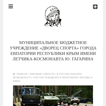
Документы
Контакты
Новости
Родителям
МУНИЦИПАЛЬНОЕ БЮДЖЕТНОЕ
О
УЧРЕЖДЕНИЕ «ДВОРЕЦ СПОРТА» ГОРОДА
нас
ЕВПАТОРИИ РЕСПУБЛИКИ КРЫМ ИМЕНИ
ЛЕТЧИКА-КОСМОНАВТА Ю. ГАГАРИНА
Версия для
Главная
слабовидящих
ГЛАВНАЯ
/
МИРОВЫЕ НОВОСТИ
/
В РОССИИ ОЦЕНИЛИ
ВОЗМОЖНОСТЬ УЧАСТИЯ ЛУКАШЕНКО В ПЕРЕГОВОРАХ МОСКВЫ И
Тренеры
КИЕВА
Документы
Контакты