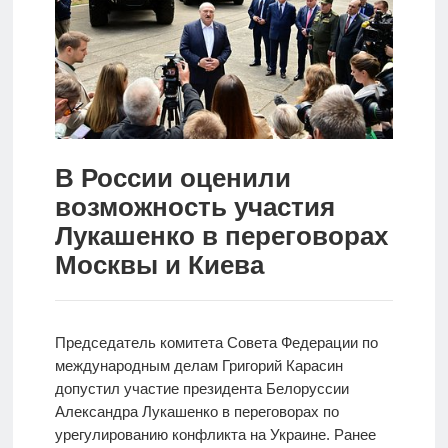
Новости
Родителям
О
нас
В России оценили
Версия для
возможность участия
слабовидящих
Лукашенко в переговорах
Москвы и Киева
Председатель комитета Совета Федерации по
международным делам Григорий Карасин
допустил участие президента Белоруссии
Александра Лукашенко в переговорах по
урегулированию конфликта на Украине. Ранее