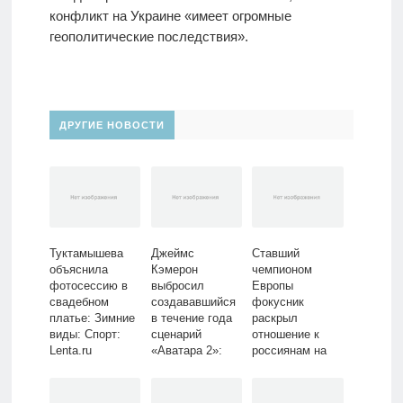
конфликт на Украине «имеет огромные
геополитические последствия».
ДРУГИЕ НОВОСТИ
Туктамышева
Джеймс
Ставший
объяснила
Кэмерон
чемпионом
фотосессию в
выбросил
Европы
свадебном
создававшийся
фокусник
платье: Зимние
в течение года
раскрыл
виды: Спорт:
сценарий
отношение к
Lenta.ru
«Аватара 2»:
россиянам на
Кино: Культура:
турнире: Спорт:
Lenta.ru
Lenta.ru