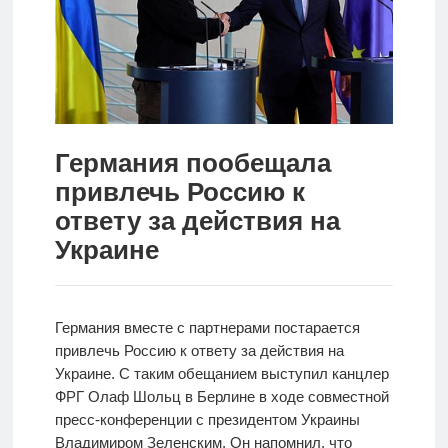
Новости
Родителям
О
нас
Германия пообещала
привлечь Россию к
Версия для
слабовидящих
ответу за действия на
Украине
Германия вместе с партнерами постарается
привлечь Россию к ответу за действия на
Украине. С таким обещанием выступил канцлер
ФРГ Олаф Шольц в Берлине в ходе совместной
пресс-конференции с президентом Украины
Владимиром Зеленским. Он напомнил, что