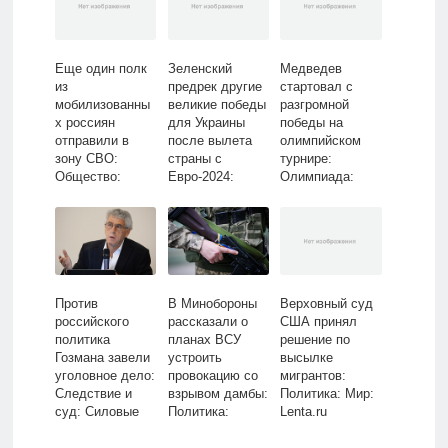
Еще один полк
Зеленский
Медведев
из
предрек другие
стартовал с
мобилизованны
великие победы
разгромной
х россиян
для Украины
победы на
отправили в
после вылета
олимпийском
зону СВО:
страны с
турнире:
Общество:
Евро-2024:
Олимпиада:
Россия: Lenta.ru
Футбол: Спорт:
Спорт: Lenta.ru
Lenta.ru
Против
В Минобороны
Верховный суд
российского
рассказали о
США принял
политика
планах ВСУ
решение по
Гозмана завели
устроить
высылке
уголовное дело:
провокацию со
мигрантов:
Следствие и
взрывом дамбы:
Политика: Мир:
суд: Силовые
Политика:
Lenta.ru
структуры:
Россия: Lenta.ru
Lenta.ru