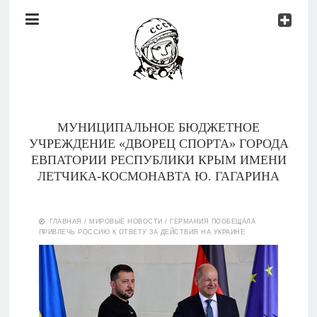
Документы
Контакты
Новости
Родителям
МУНИЦИПАЛЬНОЕ БЮДЖЕТНОЕ
О
УЧРЕЖДЕНИЕ «ДВОРЕЦ СПОРТА» ГОРОДА
нас
ЕВПАТОРИИ РЕСПУБЛИКИ КРЫМ ИМЕНИ
ЛЕТЧИКА-КОСМОНАВТА Ю. ГАГАРИНА
Версия для
Главная
слабовидящих
ГЛАВНАЯ
/
МИРОВЫЕ НОВОСТИ
/
ГЕРМАНИЯ ПООБЕЩАЛА
ПРИВЛЕЧЬ РОССИЮ К ОТВЕТУ ЗА ДЕЙСТВИЯ НА УКРАИНЕ
Тренеры
Документы
Контакты