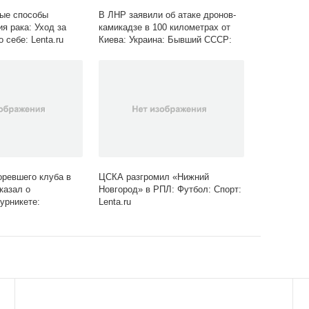
ые способы
В ЛНР заявили об атаке дронов-
я рака: Уход за
камикадзе в 100 километрах от
о себе: Lenta.ru
Киева: Украина: Бывший СССР:
Lenta.ru
оревшего клуба в
ЦСКА разгромил «Нижний
казал о
Новгород» в РПЛ: Футбол: Спорт:
урникете:
Lenta.ru
ия: Lenta.ru