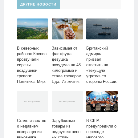
ДРУГИЕ НОВОСТИ
В северных
Зависимая от
Британский
районах Косово
фастфуда
адмирал
прозвучали
девушка
призвал
сирены
похудела на 43
ответить на
воздушной
килограмма и
«текущую
тревоги:
стала тренером:
угрозу» со
Политика: Мир:
Еда: Из жизни:
стороны России:
Lenta.ru
Lenta.ru
Политика: Мир:
Lenta.ru
Стало известно
Зарубежные
В США
о недавнем
товары из
предупредили о
возвращении
недружественн
переходе
виновника
ых стран
мирового