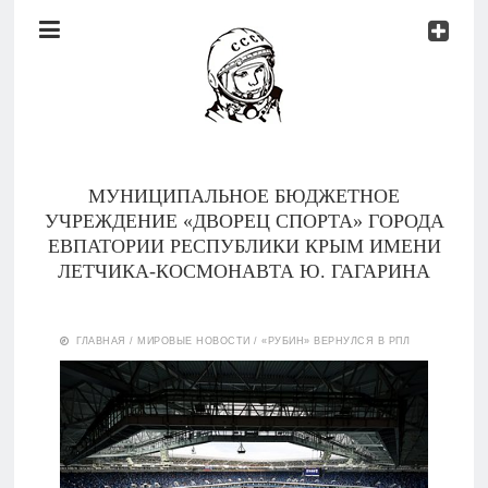
Документы
Контакты
Новости
Родителям
МУНИЦИПАЛЬНОЕ БЮДЖЕТНОЕ
О
УЧРЕЖДЕНИЕ «ДВОРЕЦ СПОРТА» ГОРОДА
нас
ЕВПАТОРИИ РЕСПУБЛИКИ КРЫМ ИМЕНИ
ЛЕТЧИКА-КОСМОНАВТА Ю. ГАГАРИНА
Версия для
Главная
слабовидящих
ГЛАВНАЯ
/
МИРОВЫЕ НОВОСТИ
/
«РУБИН» ВЕРНУЛСЯ В РПЛ
Тренеры
Документы
Контакты