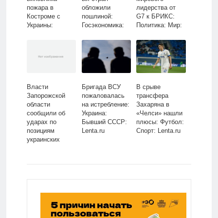
пожара в
обложили
лидерства от
Костроме с
пошлиной:
G7 к БРИКС:
Украины:
Госэкономика:
Политика: Мир:
Следствие и
Экономика:
Lenta.ru
суд: Силовые
Lenta.ru
структуры:
Lenta.ru
Власти
Бригада ВСУ
В срыве
Запорожской
пожаловалась
трансфера
области
на истребление:
Захаряна в
сообщили об
Украина:
«Челси» нашли
ударах по
Бывший СССР:
плюсы: Футбол:
позициям
Lenta.ru
Спорт: Lenta.ru
украинских
военных:
Общество:
Россия: Lenta.ru