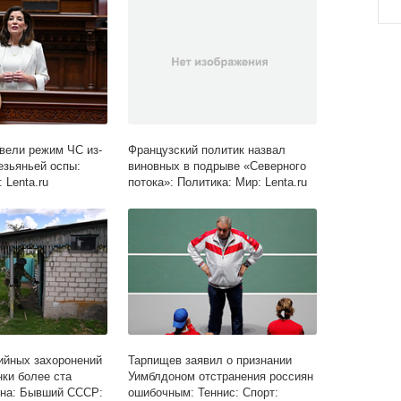
вели режим ЧС из-
Французский политик назвал
езьяньей оспы:
виновных в подрыве «Северного
 Lenta.ru
потока»: Политика: Мир: Lenta.ru
ийных захоронений
Тарпищев заявил о признании
нки более ста
Уимблдоном отстранения россиян
ина: Бывший СССР:
ошибочным: Теннис: Спорт: