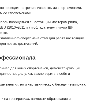
рно проводит встречи с известными спортсменами,
м со спортсменами.
илось пообщаться с настоящим мастером ринга,
BU (2010–2011 гг.) и обладателем титула IBF
енко.
славленного спортсмена стал для ребят настоящим
 для новых достижений.
рофессионала
пример для юных спортсменов, демонстрирующий
анностью делу, как важно верить в себя и
кие занятия, но и наставническую беседу чемпиона с
 на тренировках, важности образования и