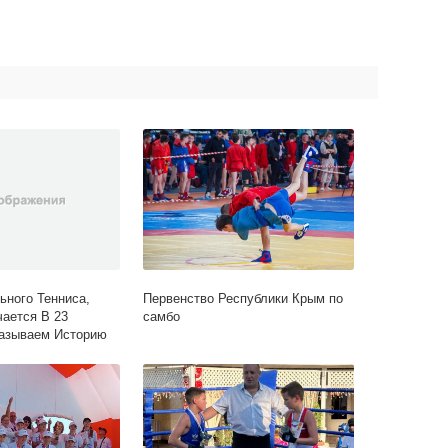
Первенство Республики Крым по
ьного Тенниса,
самбо
ается В 23
казываем Историю
орый.. |Мбу
а» Им. Ю.а.