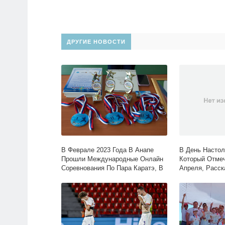
ДРУГИЕ НОВОСТИ
В Феврале 2023 Года В Анапе
В День Настол
Прошли Международные Онлайн
Который Отмеч
Соревнования По Пара Каратэ, В
Апреля, Расс
Которых Приняли.. |Мбу «Дворец
Человека, Кот
Спорта» Им. Ю.а. Гагарина
«Дворец Спорт
Гагарина