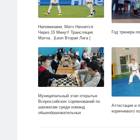
Напоминаем, Матч Начнется
Год тренера п
Через 15 Минут! Трансляция
Матча.. |Leon Вторая Лига |
Дивизион Б
Муниципальный этап открытых
Всероссийских соревнований по
Аттестация и 
шахматам среди команд
коричневого п
общеобразовательных
организаций Республики Крым