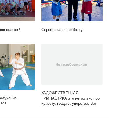
освящается!
Соревнования по боксу
ХУДОЖЕСТВЕННАЯ
получение
ГИМНАСТИКА это не только про
ояса
красоту, грацию, упорство. Вот
вам пример. Наши юные.. |МБУ
«Дворец Спорта» им. Ю.А.
Гагарина