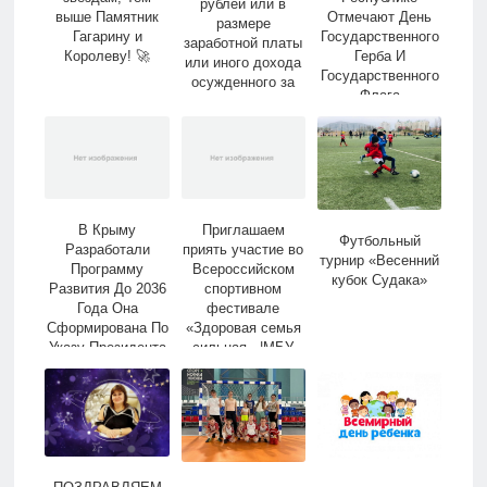
рублей или в
выше Памятник
Отмечают День
размере
Гагарину и
Государственного
заработной платы
Королеву! 🚀
Герба И
или иного дохода
Государственного
осужденного за
Флага
период.. |МБУ
Республики.. |Мбу
«Дворец Спорта»
«Дворец Спорта»
им. Ю.А. Гагарина
Им. Ю.а. Гагарина
В Крыму
Приглашаем
Футбольный
Разработали
приять участие во
турнир «Весенний
Программу
Всероссийском
кубок Судака»
Развития До 2036
спортивном
Года Она
фестивале
Сформирована По
«Здоровая семья
Указу Президента
сильная.. |МБУ
России, В.. |Мбу
«Дворец Спорта»
«Дворец Спорта»
им. Ю.А. Гагарина
Им. Ю.а. Гагарина