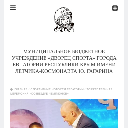
Документы
Контакты
Новости
Родителям
МУНИЦИПАЛЬНОЕ БЮДЖЕТНОЕ
О
УЧРЕЖДЕНИЕ «ДВОРЕЦ СПОРТА» ГОРОДА
нас
ЕВПАТОРИИ РЕСПУБЛИКИ КРЫМ ИМЕНИ
ЛЕТЧИКА-КОСМОНАВТА Ю. ГАГАРИНА
Версия для
Главная
слабовидящих
ГЛАВНАЯ
/
СПОРТИВНЫЕ НОВОСТИ ЕВПАТОРИИ
/
ТОРЖЕСТВЕННАЯ
ЦЕРЕМОНИЯ «СОЗВЕЗДИЕ ЧЕМПИОНОВ»
Тренеры
Документы
Контакты