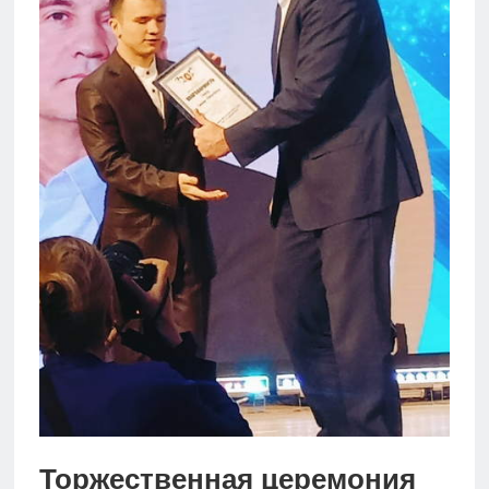
Новости
Родителям
О
нас
Версия для
слабовидящих
Торжественная церемония