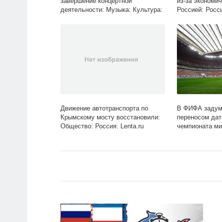
завершение концертной
из-за экономи
деятельности: Музыка: Культура:
Россией: Росси
Lenta.ru
Движение автотранспорта по
В ФИФА задум
Крымскому мосту восстановили:
переносом дат
Общество: Россия: Lenta.ru
чемпионата ми
Футбол: Спорт: