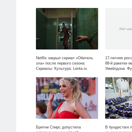
Netflix закрыл сериал «Обитель
17-летняя рос
зла» после первого сезона:
88-й ракетке м
Сериалы: Культура: Lenta.ru
Уимблдона: Фу
Lenta.ru
Бритни Спирс допустила
В бундестаге 