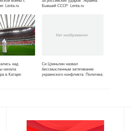
ческой войны с
за российских ударов: Украина:
я: Lenta.ru
Бывший СССР: Lenta.ru
ались над
Си Цзиньпин назвал
ы начала
бессмысленным затягивание
ра в Катаре:
украинского конфликта: Политика:
 Lenta.ru
Мир: Lenta.ru