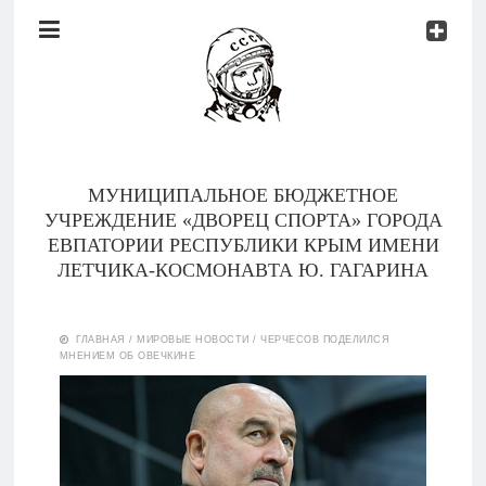
Документы
Контакты
Новости
Родителям
МУНИЦИПАЛЬНОЕ БЮДЖЕТНОЕ
О
УЧРЕЖДЕНИЕ «ДВОРЕЦ СПОРТА» ГОРОДА
нас
ЕВПАТОРИИ РЕСПУБЛИКИ КРЫМ ИМЕНИ
ЛЕТЧИКА-КОСМОНАВТА Ю. ГАГАРИНА
Версия для
Главная
слабовидящих
ГЛАВНАЯ
/
МИРОВЫЕ НОВОСТИ
/
ЧЕРЧЕСОВ ПОДЕЛИЛСЯ
МНЕНИЕМ ОБ ОВЕЧКИНЕ
Тренеры
Документы
Контакты