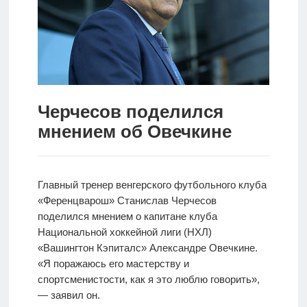
Новости
Родителям
О
нас
Черчесов поделился
мнением об Овечкине
Версия для
слабовидящих
Главный тренер венгерского футбольного клуба
«Ференцварош» Станислав Черчесов
поделился мнением о капитане клуба
Национальной хоккейной лиги (НХЛ)
«Вашингтон Кэпиталс» Александре Овечкине.
«Я поражаюсь его мастерству и
спортсменистости, как я это люблю говорить»,
— заявил он.