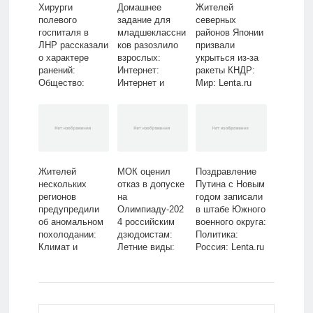
Хирурги
Домашнее
Жителей
полевого
задание для
северных
госпиталя в
младшеклассни
районов Японии
ЛНР рассказали
ков разозлило
призвали
о характере
взрослых:
укрыться из-за
ранений:
Интернет:
ракеты КНДР:
Общество:
Интернет и
Мир: Lenta.ru
Россия: Lenta.ru
СМИ: Lenta.ru
Жителей
МОК оценил
Поздравление
нескольких
отказ в допуске
Путина с Новым
регионов
на
годом записали
предупредили
Олимпиаду-202
в штабе Южного
об аномальном
4 российским
военного округа:
похолодании:
дзюдоистам:
Политика:
Климат и
Летние виды:
Россия: Lenta.ru
экология: Среда
Спорт: Lenta.ru
обитания:
Lenta.ru