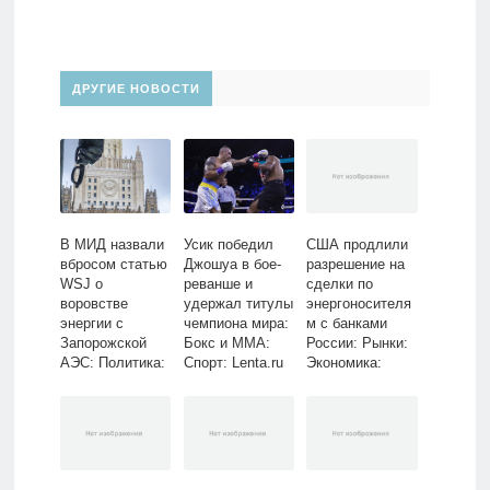
ДРУГИЕ НОВОСТИ
В МИД назвали
Усик победил
США продлили
вбросом статью
Джошуа в бое-
разрешение на
WSJ о
реванше и
сделки по
воровстве
удержал титулы
энергоносителя
энергии с
чемпиона мира:
м с банками
Запорожской
Бокс и ММА:
России: Рынки:
АЭС: Политика:
Спорт: Lenta.ru
Экономика:
Мир: Lenta.ru
Lenta.ru