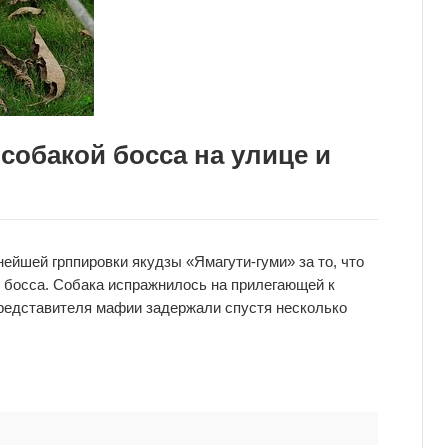
 собакой босса на улице и
ейшей грппировки якудзы «Ямагути-гуми» за то, что
о босса. Собака испражнилось на прилегающей к
редставителя мафии задержали спустя несколько