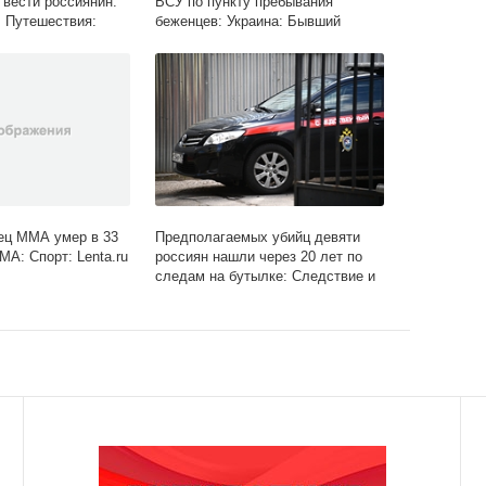
 вести россиянин:
ВСУ по пункту пребывания
 Путешествия:
беженцев: Украина: Бывший
СССР: Lenta.ru
ец ММА умер в 33
Предполагаемых убийц девяти
МА: Спорт: Lenta.ru
россиян нашли через 20 лет по
следам на бутылке: Следствие и
суд: Силовые структуры: Lenta.ru