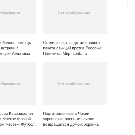
добилась помощь
Стали известны детали нового
 встречи с
пакета санкций против Росссии:
инцем Уильямом:
Политика: Мир: Lenta.ru
 Lenta.ru
ссии Кварацхелия
Подготовленные в Чехии
в Москве фразой
украинские военные начали
ом месте»: Футбол:
возвращаться домой: Украина:
Бывший СССР: Lenta.ru