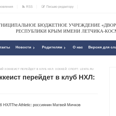
новления
RSS
Письмо редактору
НИЦИПАЛЬНОЕ БЮДЖЕТНОЕ УЧРЕЖДЕНИЕ «ДВОРЕ
РЕСПУБЛИКИ КРЫМ ИМЕНИ ЛЕТЧИКА-КОС
такты
Новости
Родителям
О нас
Версия для с
Й ХОККЕИСТ ПЕРЕЙДЕТ В КЛУБ НХЛ: ХОККЕЙ: СПОРТ: LENTA.RU
ккеист перейдет в клуб НХЛ:
уб НХЛ
The Athletic: россиянин Матвей Мичков