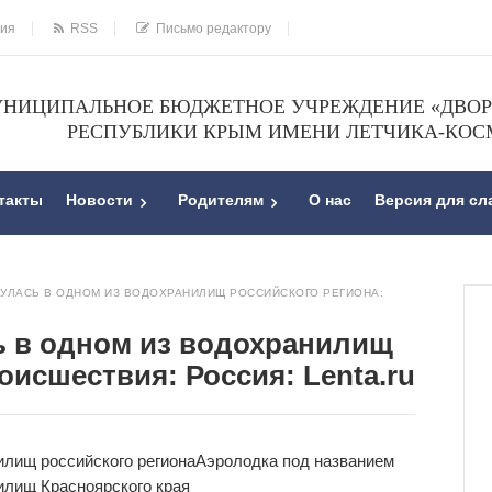
ния
RSS
Письмо редактору
НИЦИПАЛЬНОЕ БЮДЖЕТНОЕ УЧРЕЖДЕНИЕ «ДВОРЕ
РЕСПУБЛИКИ КРЫМ ИМЕНИ ЛЕТЧИКА-КОС
такты
Новости
Родителям
О нас
Версия для с
УЛАСЬ В ОДНОМ ИЗ ВОДОХРАНИЛИЩ РОССИЙСКОГО РЕГИОНА:
ь в одном из водохранилищ
оисшествия: Россия: Lenta.ru
илищ российского региона
Аэролодка под
названием
илищ Красноярского края