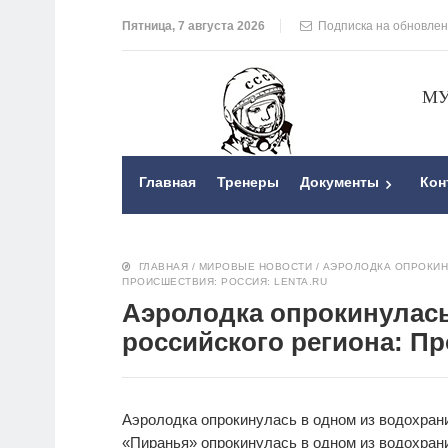
Пятница, 7 августа 2026
Подписка на обновле
МУ
Главная
Тренеры
Документы
Кон
ГЛАВНАЯ
/
МИРОВЫЕ НОВОСТИ
/
АЭРОЛОДКА ОПРОКИН
ПРОИСШЕСТВИЯ: РОССИЯ: LENTA.RU
Аэролодка опрокинулас
российского региона: Пр
Аэролодка опрокинулась в одном из водохран
«Пиранья» опрокинулась в одном из водохран