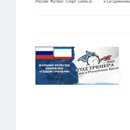
России: Футбол: Спорт: Lenta.ru
и Си Цзиньпин
Lenta.ru