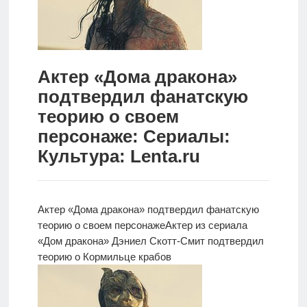
Новости
Родителям
Актер «Дома дракона»
О
подтвердил фанатскую
нас
теорию о своем
Версия для
персонаже: Сериалы:
слабовидящих
Культура: Lenta.ru
Актер «Дома дракона» подтвердил фанатскую
теорию о своем персонаже
Актер из сериала
«Дом
дракона» Дэниел Скотт-Смит подтвердил
теорию о Кормильце крабов