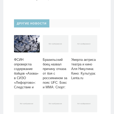
ДРУГИЕ НОВОСТИ
ФСИН
Бразильский
Умерла актриса
опровергла
боец назвал
театра и кино
содержание
причину отказа
Аля Никулина:
бойцов «Азова»
от боя с
Кино: Культура:
в СИЗО
россиянином за
Lenta.ru
«Лефортово»:
пояс UFC: Бокс
Следствие и
и ММА: Спорт:
суд: Силовые
Lenta.ru
структуры:
Lenta.ru