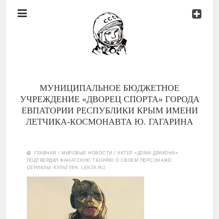
Документы
Контакты
Новости
Родителям
МУНИЦИПАЛЬНОЕ БЮДЖЕТНОЕ
О
УЧРЕЖДЕНИЕ «ДВОРЕЦ СПОРТА» ГОРОДА
нас
ЕВПАТОРИИ РЕСПУБЛИКИ КРЫМ ИМЕНИ
ЛЕТЧИКА-КОСМОНАВТА Ю. ГАГАРИНА
Версия для
Главная
слабовидящих
ГЛАВНАЯ
/
МИРОВЫЕ НОВОСТИ
/
АКТЕР «ДОМА ДРАКОНА»
ПОДТВЕРДИЛ ФАНАТСКУЮ ТЕОРИЮ О СВОЕМ ПЕРСОНАЖЕ:
Тренеры
СЕРИАЛЫ: КУЛЬТУРА: LENTA.RU
Документы
Контакты