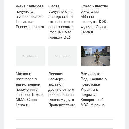
Жена Кадырова
Слова
Стало известно
получила
Залужного на
о желании
высшее звание:
Западе сочли
Мбаппе
Политика:
готовностью к
покинуть ПСЖ:
Россия: Lenta.ru
переговорам с
Футбол: Спорт:
Россией. Что
Lenta.ru
главком ВСУ
сказал о
ситуации на
фронте?:
Украина:
Бывший СССР:
Lenta.ru
Махачев
Лесовоз
Экс-депутат
рассказал о
насмерть
Рады заявил о
единственном
задавил
подготовке
поражении в
девятилетнего
Украины к
карьере: Бокс и
россиянина на
подрыву
ММА: Спорт:
глазах у друга:
Запорожской
Lenta.ru
Происшествия:
АЭС: Украина:
Россия: Lenta.ru
Бывший СССР:
Lenta.ru