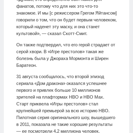
фанатов, потому что для них это что-то
знакомое. И мы [с режиссером Грегом Яйтансом]
говорили о том, что он будет первым человеком,
который наденет эту маску, и она станет
культовой», — сказал Скотт-Смит.
Он также подтвердил, что его герой страдает от
серой хвори. В «Игре престолов» такая же
болезнь была у Джораха Мормонта и Ширен
Баратеон.
31 августа сообщалось, что второй эпизод
сериала «Дом дракона» оказался успешнее
первого и привлек больше 10 миллионов
зрителей на плафтормах HBO и HBO Max.
Старт приквела «Игры престолов» стал
крупнейшей премьерой за всю историю HBO.
Пилотная серия оригинального шоу, вышедшего
в 2011, показала не такие хорошие результаты
— ее посмотрели 4,2 миллиона человек.