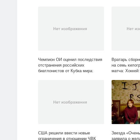
Чемпион ОИ оценил последствия
Вратарь сборн
отстранения российских
на семь килог
биатлонистов от Кубка мира:
матча: Хоккей:
Зимние виды: Спорт: Lenta.ru
США решили ввести новые
Звезда «Очень
ограничения в отношении ЧВК
заявила о жел