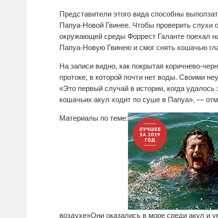
Представители этого вида способны выползать 
Папуа-Новой Гвинее. Чтобы проверить слухи 
окружающей среды Форрест Галанте поехал н
Папуа-Новую Гвинею и смог снять кошачью гла
На записи видно, как покрытая коричнево-чер
протоке, в которой почти нет воды. Своими н
«Это первый случай в истории, когда удалось 
кошачьих акул ходит по суше в Папуа», — отм
Материалы по теме:
воздухе»
Они оказались в море среди акул и 