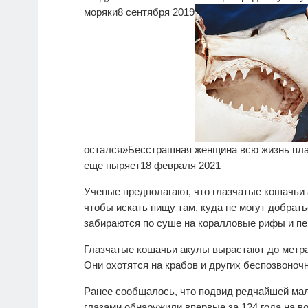
моряки
8 сентября 2019
остался»
Бесстрашная женщина всю жизнь плав
еще ныряет
18 февраля 2021
Ученые предполагают, что глазчатые кошачьи 
чтобы искать пищу там, куда не могут добрать
забираются по суше на коралловые рифы и пе
Глазчатые кошачьи акулы вырастают до метра
Они охотятся на крабов и других беспозвоноч
Ранее сообщалось, что подвид редчайшей малай
глазами обнаружили впервые за 124 года на в