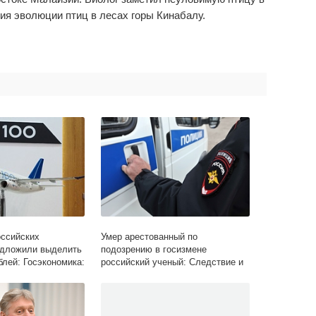
ия эволюции птиц в лесах горы Кинабалу.
оссийских
Умер арестованный по
едложили выделить
подозрению в госизмене
лей: Госэкономика:
российский ученый: Следствие и
ta.ru
суд: Силовые структуры: Lenta.ru