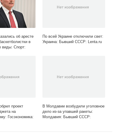
азались об аресте
По всей Украине отключили свет:
баскетболистки в
Украина: Бывший СССР: Lenta.ru
е виды: Спорт:
обрил проект
В Молдавии возбудили уголовное
джета на
дело из-за упавшей ракеты:
му: Госэкономика:
Молдавия: Бывший СССР:
ta.ru
Lenta.ru