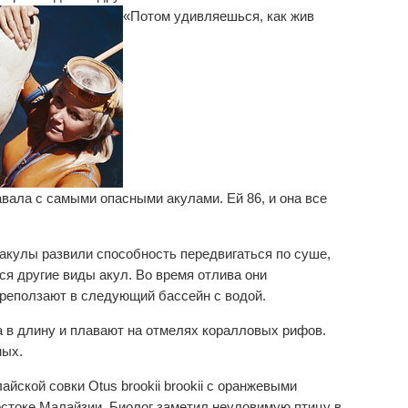
«Потом удивляешься, как жив
ала с самыми опасными акулами. Ей 86, и она все
акулы развили способность передвигаться по суше,
ся другие виды акул. Во время отлива они
реползают в следующий бассейн с водой.
 в длину и плавают на отмелях коралловых рифов.
ных.
ской совки Otus brookii brookii с оранжевыми
остоке Малайзии. Биолог заметил неуловимую птицу в