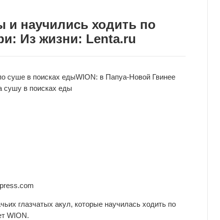
 и научились ходить по
и: Из жизни: Lenta.ru
по суше в поисках еды
WION: в Папуа-Новой Гвинее
а сушу в поисках еды
kpress.com
чьих глазчатых акул, которые научилась ходить по
ет WION.