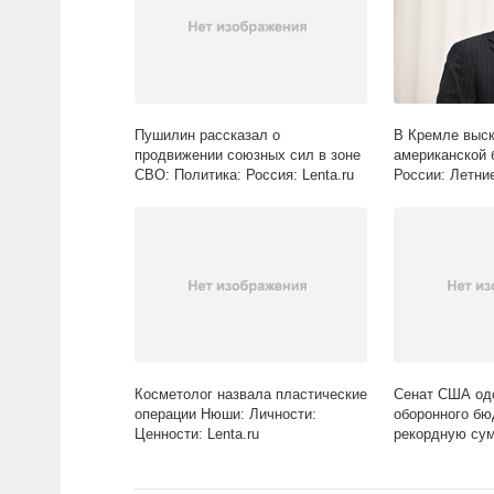
Пушилин рассказал о
В Кремле выск
продвижении союзных сил в зоне
американской 
СВО: Политика: Россия: Lenta.ru
России: Летни
Lenta.ru
Косметолог назвала пластические
Сенат США од
операции Нюши: Личности:
оборонного бю
Ценности: Lenta.ru
рекордную сум
Экономика: Len