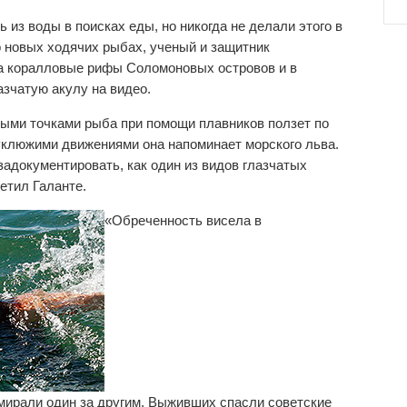
из воды в поисках еды, но никогда не делали этого в
о новых ходячих рыбах, ученый и защитник
а коралловые рифы Соломоновых островов и в
зчатую акулу на видео.
ными точками рыба при помощи плавников ползет по
еуклюжими движениями она напоминает морского льва.
задокументировать, как один из видов глазчатых
етил Галанте.
«Обреченность висела в
умирали один за другим. Выживших спасли советские