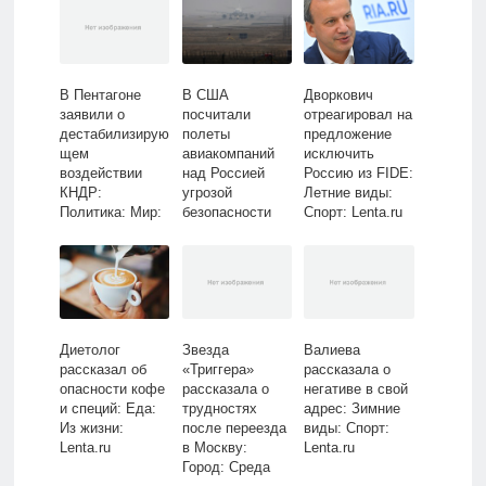
В Пентагоне
В США
Дворкович
заявили о
посчитали
отреагировал на
дестабилизирую
полеты
предложение
щем
авиакомпаний
исключить
воздействии
над Россией
Россию из FIDE:
КНДР:
угрозой
Летние виды:
Политика: Мир:
безопасности
Спорт: Lenta.ru
Lenta.ru
Диетолог
Звезда
Валиева
рассказал об
«Триггера»
рассказала о
опасности кофе
рассказала о
негативе в свой
и специй: Еда:
трудностях
адрес: Зимние
Из жизни:
после переезда
виды: Спорт:
Lenta.ru
в Москву:
Lenta.ru
Город: Среда