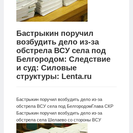
Новости
Родителям
Бастрыкин поручил
О
возбудить дело из-за
нас
обстрела ВСУ села под
Версия для
Белгородом: Следствие
слабовидящих
и суд: Силовые
структуры: Lenta.ru
Бастрыкин поручил возбудить дело из-за
обстрела ВСУ села под Белгородом
Глава СКР
Бастрыкин поручил возбудить дело из-за
обстрела села Шелаево со стороны ВСУ