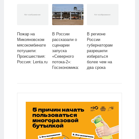
обитания:
Lenta.ru
Пожар на
В России
В регионе
Микояновском
рассказали о
России
мясокомбинате
сценарии
губернаторам
потушили:
запуска
разрешили
Происшествия:
«Северного
избираться
Россия: Lenta.ru
потока-2»:
более чем на
Госэкономика:
два срока
Экономика:
подряд:
Lenta.ru
Политика:
Россия: Lenta.ru