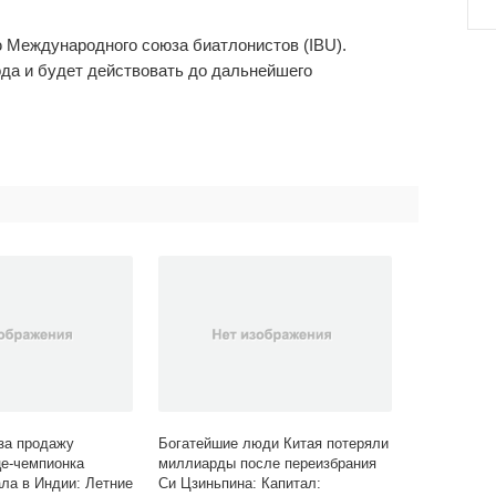
ю Международного союза биатлонистов (IBU).
ода и будет действовать до дальнейшего
за продажу
Богатейшие люди Китая потеряли
це-чемпионка
миллиарды после переизбрания
ала в Индии: Летние
Си Цзиньпина: Капитал: