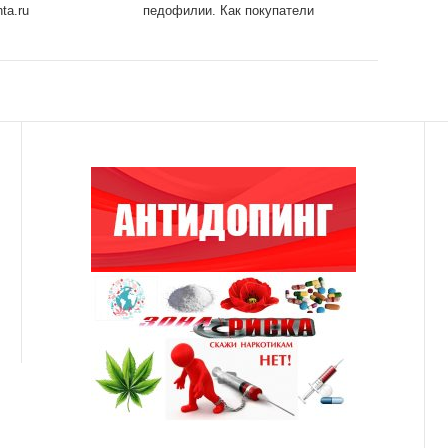
ta.ru
педофилии. Как покупатели
бунтуют против мировых
брендов?: Явления: Ценности:
Lenta.ru