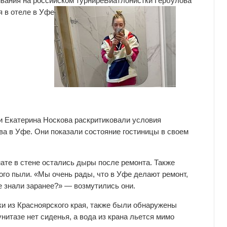
вания на российском турнире
Биатлонистки
Гербулова
я в отеле в Уфе
и Екатерина Носкова раскритиковали условия
ва в Уфе. Они показали состояние гостиницы в своем
ате в стене остались дыры после ремонта. Также
ого пыли. «Мы очень рады, что в Уфе делают ремонт,
се знали заранее?» — возмутились они.
тки из Красноярского края, также были обнаружены
нитазе нет сиденья, а вода из крана льется мимо