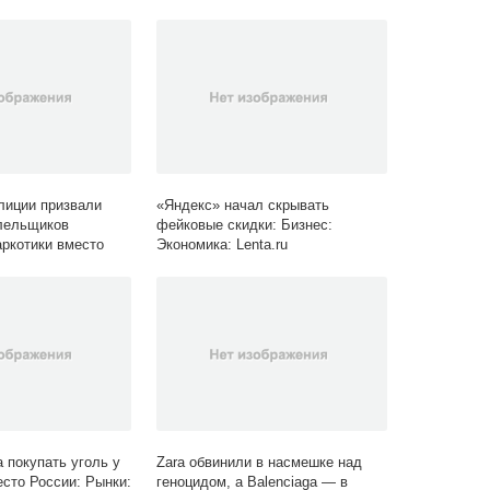
enta.ru
Экономика: Lenta.ru
лиции призвали
«Яндекс» начал скрывать
лельщиков
фейковые скидки: Бизнес:
аркотики вместо
Экономика: Lenta.ru
ол: Спорт: Lenta.ru
 покупать уголь у
Zara обвинили в насмешке над
есто России: Рынки:
геноцидом, а Balenciaga — в