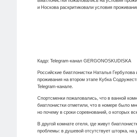
Биатлонистки пожаловались на условия прожи
и Носкова раскритиковали условия проживани
Кадр: Telegram-канал GERGONOSKUDISKA
Российские биатлонистки Наталья Гербулова 
проживания на втором этапе Кубка Содружест
Telegram-канале.
Спортсменки пожаловались, что в ванной комн
биатлонистки отметили, что в номере было мн
но почему в сроки соревнований, о которых в
В другой комнате отеля, где живут биатлонис
проблемы: в душевой отсутствует шторка, на у