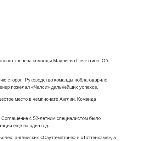
авного тренера команды Маурисио Почеттино. Об
сию сторон. Руководство команды поблагодарило
тренер пожелал «Челси» дальнейших успехов.
естое место в чемпионате Англии. Команда
а. Соглашение с 52-летним специалистом было
гации еще на один год.
оле», английских «Саутгемптоне» и «Тоттенхэме», а