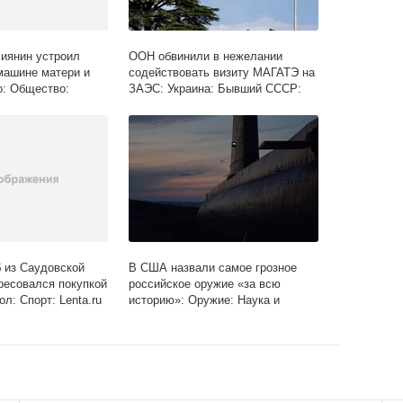
сиянин устроил
ООН обвинили в нежелании
машине матери и
содействовать визиту МАГАТЭ на
о: Общество:
ЗАЭС: Украина: Бывший СССР:
ru
Lenta.ru
 из Саудовской
В США назвали самое грозное
ресовался покупкой
российское оружие «за всю
л: Спорт: Lenta.ru
историю»: Оружие: Наука и
техника: Lenta.ru