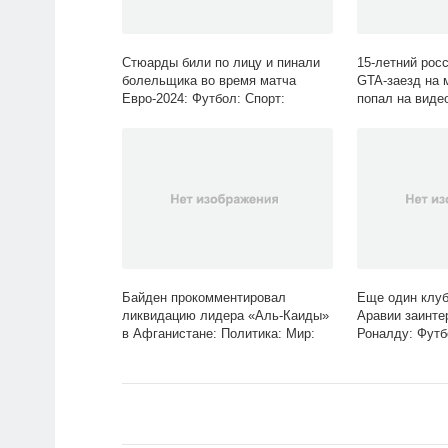
Стюарды били по лицу и пинали
15-летний рос
болельщика во время матча
GTA-заезд на 
Евро-2024: Футбол: Спорт:
попал на виде
Lenta.ru
Россия: Lenta.
Байден прокомментировал
Еще один клуб
ликвидацию лидера «Аль-Каиды»
Аравии заинте
в Афганистане: Политика: Мир:
Роналду: Футбо
Lenta.ru