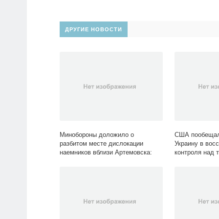
ДРУГИЕ НОВОСТИ
Минобороны доложило о
США пообещал
разбитом месте дислокации
Украину в вос
наемников вблизи Артемовска:
контроля над 
Политика: Россия: Lenta.ru
Политика: Мир: