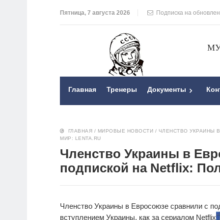
Пятница, 7 августа 2026
Подписка на обновле
МУ
Главная
Тренеры
Документы
Кон
ГЛАВНАЯ
/
МИРОВЫЕ НОВОСТИ
/
ЧЛЕНСТВО УКРАИНЫ В
МИР: LENTA.RU
Членство Украины в Евр
подпиской на Netflix: По
Членство Украины в Евросоюзе сравнили с подп
вступлением Украины, как за сериалом Netflix