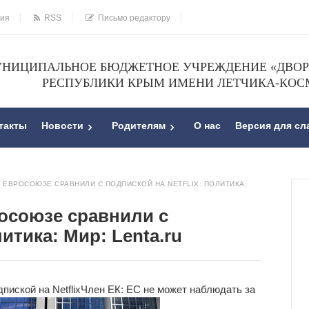
ния
RSS
Письмо редактору
НИЦИПАЛЬНОЕ БЮДЖЕТНОЕ УЧРЕЖДЕНИЕ «ДВОРЕ
РЕСПУБЛИКИ КРЫМ ИМЕНИ ЛЕТЧИКА-КОС
такты
Новости
Родителям
О нас
Версия для с
 ЕВРОСОЮЗЕ СРАВНИЛИ С ПОДПИСКОЙ НА NETFLIX: ПОЛИТИКА:
осоюзе сравнили с
литика: Мир: Lenta.ru
иской на Netflix
Член ЕК: ЕС не может наблюдать за