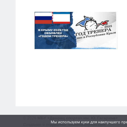
© 2026
МБУ «Дворец спорта» им. Ю. Гагарина»
Мы используем куки для наилучшего пред
Создание и поддержка: sewwwa@gmail.com