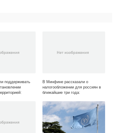
и поддерживать
В Минфине рассказали о
становлении
налогообложении для россиян в
территорией:
ближайшие три года:
 Lenta.ru
Госэкономика: Экономика: Lenta.ru