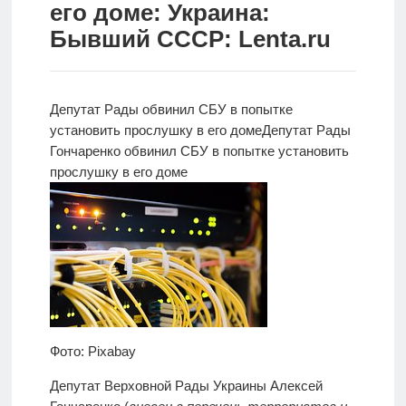
его доме: Украина:
Новости
Бывший СССР: Lenta.ru
Родителям
О
Депутат Рады обвинил СБУ в попытке
нас
установить прослушку в его доме
Депутат Рады
Гончаренко
обвинил СБУ в попытке установить
Версия для
прослушку в его доме
слабовидящих
Фото: Pixabay
Депутат Верховной Рады Украины Алексей