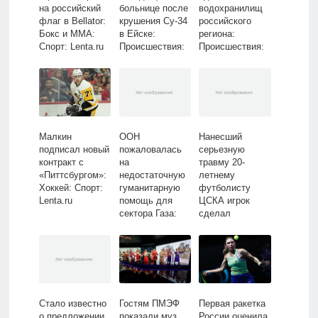
на российский
больнице после
водохранилищ
флаг в Bellator:
крушения Су-34
российского
Бокс и ММА:
в Ейске:
региона:
Спорт: Lenta.ru
Происшествия:
Происшествия:
Россия: Lenta.ru
Россия: Lenta.ru
Малкин
ООН
Нанесший
подписал новый
пожаловалась
серьезную
контракт с
на
травму 20-
«Питтсбургом»:
недостаточную
летнему
Хоккей: Спорт:
гуманитарную
футболисту
Lenta.ru
помощь для
ЦСКА игрок
сектора Газа:
сделал
Конфликты:
заявление:
Мир: Lenta.ru
Футбол: Спорт:
Lenta.ru
Стало известно
Гостям ПМЭФ
Первая ракетка
о предложении
показали муз
России оценила