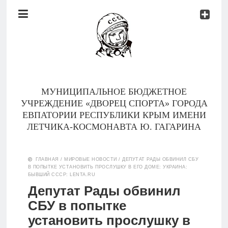
Документы
Контакты
Новости
Родителям
МУНИЦИПАЛЬНОЕ БЮДЖЕТНОЕ
О
УЧРЕЖДЕНИЕ «ДВОРЕЦ СПОРТА» ГОРОДА
нас
ЕВПАТОРИИ РЕСПУБЛИКИ КРЫМ ИМЕНИ
ЛЕТЧИКА-КОСМОНАВТА Ю. ГАГАРИНА
Версия для
Главная
слабовидящих
ГЛАВНАЯ
/
МИРОВЫЕ НОВОСТИ
/
ДЕПУТАТ РАДЫ ОБВИНИЛ СБУ
В ПОПЫТКЕ УСТАНОВИТЬ ПРОСЛУШКУ В ЕГО ДОМЕ: УКРАИНА:
Тренеры
БЫВШИЙ СССР: LENTA.RU
Депутат Рады обвинил
Документы
СБУ в попытке
установить прослушку в
Контакты