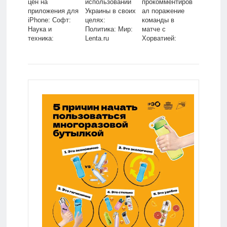
цен на
использовании
прокомментиров
приложения для
Украины в своих
ал поражение
iPhone: Софт:
целях:
команды в
Наука и
Политика: Мир:
матче с
техника:
Lenta.ru
Хорватией:
Lenta.ru
Футбол: Спорт:
Lenta.ru