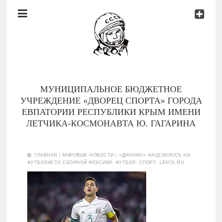
Документы
Контакты
Новости
Родителям
МУНИЦИПАЛЬНОЕ БЮДЖЕТНОЕ
О
УЧРЕЖДЕНИЕ «ДВОРЕЦ СПОРТА» ГОРОДА
нас
ЕВПАТОРИИ РЕСПУБЛИКИ КРЫМ ИМЕНИ
ЛЕТЧИКА-КОСМОНАВТА Ю. ГАГАРИНА
Версия для
Главная
слабовидящих
ГЛАВНАЯ
/
МИРОВЫЕ НОВОСТИ
/
«ДИНАМО» НАЦЕЛИЛОСЬ НА
ФУТБОЛИСТА СБОРНОЙ МЕКСИКИ: ФУТБОЛ: СПОРТ: LENTA.RU
Тренеры
Документы
Контакты