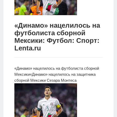
Новости
Родителям
«Динамо» нацелилось на
О
футболиста сборной
нас
Мексики: Футбол: Спорт:
Lenta.ru
Версия для
слабовидящих
«Динамо» нацелилось на футболиста сборной
Мексики
«Динамо» нацелилось на защитника
сборной Мексики Сезара Монтеса