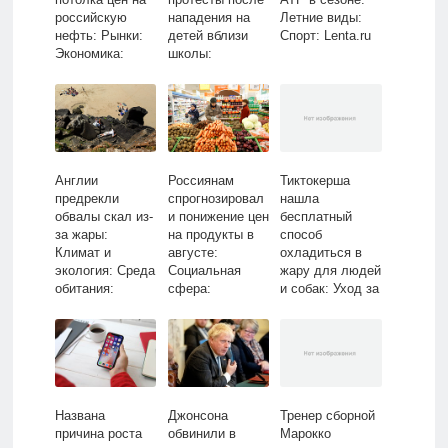
российскую
нападения на
Летние виды:
нефть: Рынки:
детей вблизи
Спорт: Lenta.ru
Экономика:
школы:
Lenta.ru
Происшествия:
Мир: Lenta.ru
Англии
Россиянам
Тиктокерша
предрекли
спрогнозировал
нашла
обвалы скал из-
и понижение цен
бесплатный
за жары:
на продукты в
способ
Климат и
августе:
охладиться в
экология: Среда
Социальная
жару для людей
обитания:
сфера:
и собак: Уход за
Lenta.ru
Экономика:
собой: Забота о
Lenta.ru
себе: Lenta.ru
Названа
Джонсона
Тренер сборной
причина роста
обвинили в
Марокко