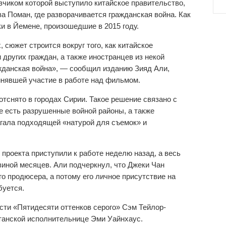
азчиком которой выступило китайское правительство,
 Поман, где разворачивается гражданская война. Как
и в Йемене, произошедшие в 2015 году.
сюжет строится вокруг того, как китайское
других граждан, а также иностранцев из некой
ажданская война», — сообщил изданию Зияд Али,
ринявшей участие в работе над фильмом.
отснято в городах Сирии. Такое решение связано с
е есть разрушенные войной районы, а также
гала подходящей «натурой для съемок» и
 проекта приступили к работе неделю назад, а весь
иной месяцев. Али подчеркнул, что Джеки Чан
о продюсера, а потому его личное присутствие на
буется.
асти «Пятидесяти оттенков серого» Сэм Тейлор-
танской исполнительнице Эми Уайнхаус.