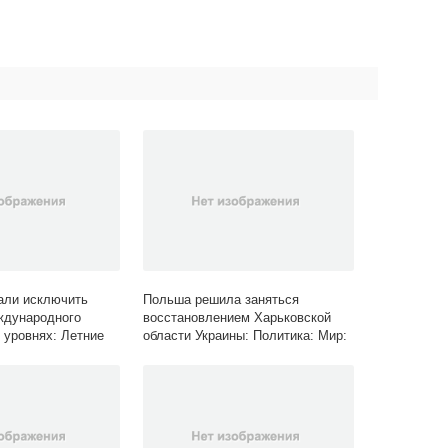
али исключить
Польша решила заняться
ждународного
восстановлением Харьковской
 уровнях: Летние
области Украины: Политика: Мир:
enta.ru
Lenta.ru