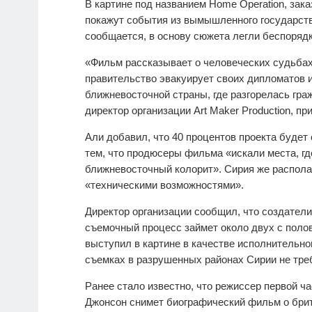
В картине под названием Home Operation, зак
покажут события из вымышленного государства
сообщается, в основу сюжета легли беспорядк
«Фильм рассказывает о человеческих судьбах, 
правительство эвакуирует своих дипломатов и 
ближневосточной страны, где разгорелась гр
директор организации Art Maker Production, п
Али добавил, что 40 процентов проекта будет 
тем, что продюсеры фильма «искали места, гд
ближневосточный колорит». Сирия же распола
«техническими возможностями».
Директор организации сообщил, что создатели
съемочный процесс займет около двух с полов
выступил в картине в качестве исполнительног
съемках в разрушенных районах Сирии не тре
Ранее стало известно, что режиссер первой ч
Джонсон снимет биографический фильм о бри