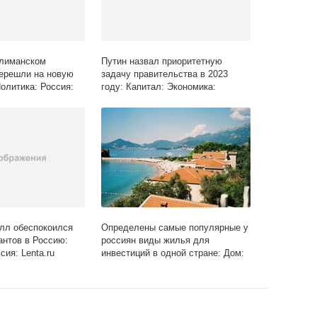
олиманском
Путин назвал приоритетную
ерешли на новую
задачу правительства в 2023
Политика: Россия:
году: Капитал: Экономика:
Lenta.ru
лл обеспокоился
Определены самые популярные у
антов в Россию:
россиян виды жилья для
ия: Lenta.ru
инвестиций в одной стране: Дом:
Среда обитания: Lenta.ru