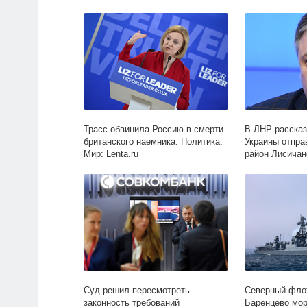
Трасс обвинила Россию в смерти
В ЛНР рассказ
британского наемника: Политика:
Украины отпра
Мир: Lenta.ru
район Лисичан
Украина: Бывш
Суд решил пересмотреть
Северный флот
законность требований
Баренцево мор