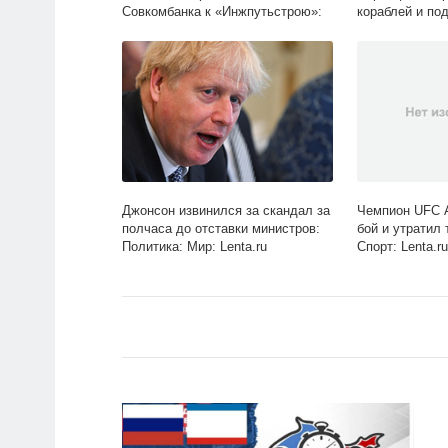
Совкомбанка к «Инжпутьстрою»:
кораблей и по
Деловой климат: Экономика:
Наука и техник
Lenta.ru
Джонсон извинился за скандал за
Чемпион UFC 
полчаса до отставки министров:
бой и утратил
Политика: Мир: Lenta.ru
Спорт: Lenta.ru