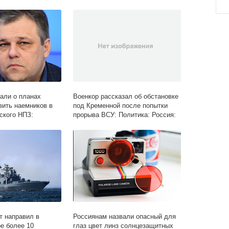
али о планах
Военкор рассказал об обстановке
вить наемников в
под Кременной после попытки
ского НПЗ:
прорыва ВСУ: Политика: Россия:
ий СССР: Lenta.ru
Lenta.ru
 направил в
Россиянам назвали опасный для
е более 10
глаз цвет линз солнцезащитных