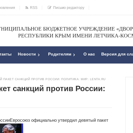
новления
RSS
Письмо редактору
НИЦИПАЛЬНОЕ БЮДЖЕТНОЕ УЧРЕЖДЕНИЕ «ДВОРЕ
РЕСПУБЛИКИ КРЫМ ИМЕНИ ЛЕТЧИКА-КОС
такты
Новости
Родителям
О нас
Версия для с
Й ПАКЕТ САНКЦИЙ ПРОТИВ РОССИИ: ПОЛИТИКА: МИР: LENTA.RU
кет санкций против России:
оссии
Евросоюз официально утвердил девятый
пакет