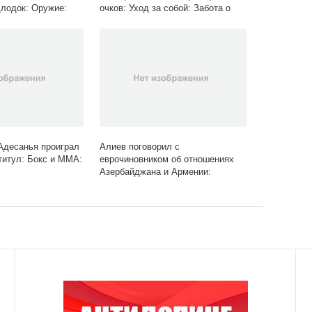
длодок: Оружие:
очков: Уход за собой: Забота о
а: Lenta.ru
себе: Lenta.ru
Адесанья проиграл
Алиев поговорил с
 титул: Бокс и ММА:
еврочиновником об отношениях
Азербайджана и Армении:
Закавказье: Бывший СССР:
Lenta.ru