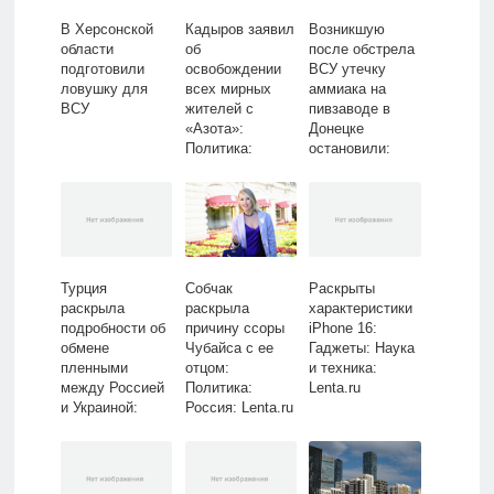
В Херсонской
Кадыров заявил
Возникшую
области
об
после обстрела
подготовили
освобождении
ВСУ утечку
ловушку для
всех мирных
аммиака на
ВСУ
жителей с
пивзаводе в
«Азота»:
Донецке
Политика:
остановили:
Россия: Lenta.ru
Украина:
Бывший СССР:
Lenta.ru
Турция
Собчак
Раскрыты
раскрыла
раскрыла
характеристики
подробности об
причину ссоры
iPhone 16:
обмене
Чубайса с ее
Гаджеты: Наука
пленными
отцом:
и техника:
между Россией
Политика:
Lenta.ru
и Украиной:
Россия: Lenta.ru
Политика: Мир:
Lenta.ru