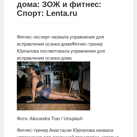
дома: ЗОЖ и фитнес:
Новости
Спорт: Lenta.ru
Родителям
О
Фитнес-эксперт назвала упражнения для
нас
исправления осанки дома
Фитнес-тренер
Юрпалова
посоветовала упражнения для
Версия для
исправления осанки дома
слабовидящих
Фото: Alexandra Tran / Unsplash
Фитнес-тренер Анастасия Юрпалова назвала