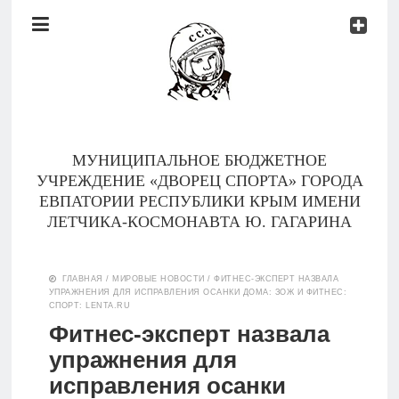
Документы
Контакты
Новости
Родителям
МУНИЦИПАЛЬНОЕ БЮДЖЕТНОЕ
О
УЧРЕЖДЕНИЕ «ДВОРЕЦ СПОРТА» ГОРОДА
нас
ЕВПАТОРИИ РЕСПУБЛИКИ КРЫМ ИМЕНИ
ЛЕТЧИКА-КОСМОНАВТА Ю. ГАГАРИНА
Версия для
Главная
слабовидящих
ГЛАВНАЯ
/
МИРОВЫЕ НОВОСТИ
/
ФИТНЕС-ЭКСПЕРТ НАЗВАЛА
УПРАЖНЕНИЯ ДЛЯ ИСПРАВЛЕНИЯ ОСАНКИ ДОМА: ЗОЖ И ФИТНЕС:
Тренеры
СПОРТ: LENTA.RU
Фитнес-эксперт назвала
Документы
упражнения для
исправления осанки
Контакты