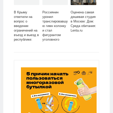
В Крыму
Россиянин
Оценена самая
ответили на
уронил
дешевая студия
вопрос о
транслировавшу
в Москве: Дом:
введении
ю гимн колонку
Среда обитания:
ограничений на
и стал
Lenta.ru
въезд и выезд в
фигурантом
республике:
уголовного
Политика:
дела:
Россия: Lenta.ru
Общество:
Россия: Lenta.ru