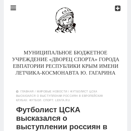
Документы
Контакты
Новости
Родителям
МУНИЦИПАЛЬНОЕ БЮДЖЕТНОЕ
О
УЧРЕЖДЕНИЕ «ДВОРЕЦ СПОРТА» ГОРОДА
нас
ЕВПАТОРИИ РЕСПУБЛИКИ КРЫМ ИМЕНИ
ЛЕТЧИКА-КОСМОНАВТА Ю. ГАГАРИНА
Версия для
Главная
слабовидящих
ГЛАВНАЯ
/
МИРОВЫЕ НОВОСТИ
/
ФУТБОЛИСТ ЦСКА
ВЫСКАЗАЛСЯ О ВЫСТУПЛЕНИИ РОССИЯН В ЕВРОПЕЙСКИХ
Тренеры
КЛУБАХ: ФУТБОЛ: СПОРТ: LENTA.RU
Футболист ЦСКА
Документы
высказался о
выступлении россиян в
Контакты