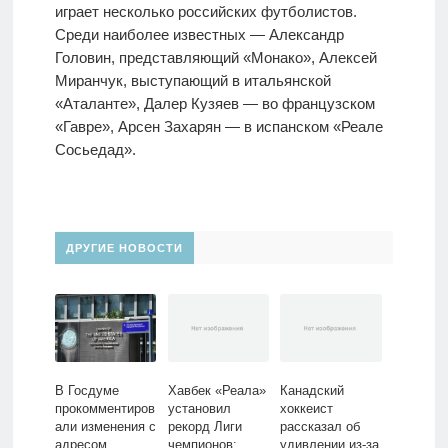
играет несколько российских футболистов.
Среди наиболее известных — Александр
Головин, представляющий «Монако», Алексей
Миранчук, выступающий в итальянской
«Аталанте», Далер Кузяев — во французском
«Гавре», Арсен Захарян — в испанском «Реале
Сосьедад».
ДРУГИЕ НОВОСТИ
В Госдуме
Хавбек «Реала»
Канадский
прокомментиров
установил
хоккеист
али изменения с
рекорд Лиги
рассказал об
адресом
чемпионов:
удивлении из-за