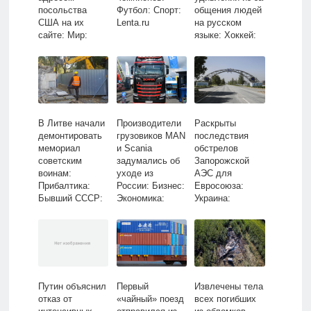
посольства
Футбол: Спорт:
общения людей
США на их
Lenta.ru
на русском
сайте: Мир:
языке: Хоккей:
Lenta.ru
Спорт: Lenta.ru
В Литве начали
Производители
Раскрыты
демонтировать
грузовиков MAN
последствия
мемориал
и Scania
обстрелов
советским
задумались об
Запорожской
воинам:
уходе из
АЭС для
Прибалтика:
России: Бизнес:
Евросоюза:
Бывший СССР:
Экономика:
Украина:
Lenta.ru
Lenta.ru
Бывший СССР:
Lenta.ru
Путин объяснил
Первый
Извлечены тела
отказ от
«чайный» поезд
всех погибших