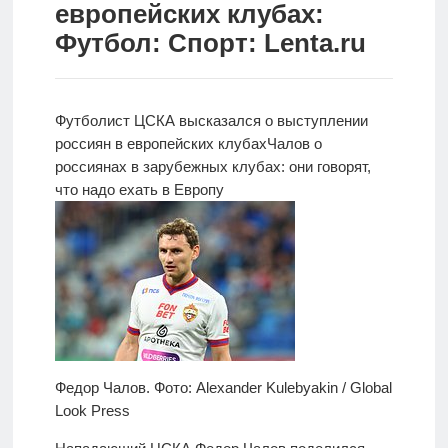
европейских клубах:
Новости
Футбол: Спорт: Lenta.ru
Родителям
О
Футболист ЦСКА высказался о выступлении
нас
россиян в европейских клубах
Чалов о
россиянах в
зарубежных клубах: они говорят,
Версия для
что надо ехать в Европу
слабовидящих
Федор Чалов. Фото: Alexander Kulebyakin / Global
Look Press