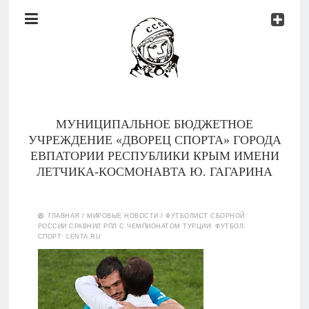
Документы
Контакты
Новости
Родителям
МУНИЦИПАЛЬНОЕ БЮДЖЕТНОЕ
О
УЧРЕЖДЕНИЕ «ДВОРЕЦ СПОРТА» ГОРОДА
нас
ЕВПАТОРИИ РЕСПУБЛИКИ КРЫМ ИМЕНИ
ЛЕТЧИКА-КОСМОНАВТА Ю. ГАГАРИНА
Версия для
Главная
слабовидящих
ГЛАВНАЯ
/
МИРОВЫЕ НОВОСТИ
/
ФУТБОЛИСТ СБОРНОЙ
РОССИИ СРАВНИЛ РПЛ С ЧЕМПИОНАТОМ ТУРЦИИ: ФУТБОЛ:
Тренеры
СПОРТ: LENTA.RU
Документы
Контакты