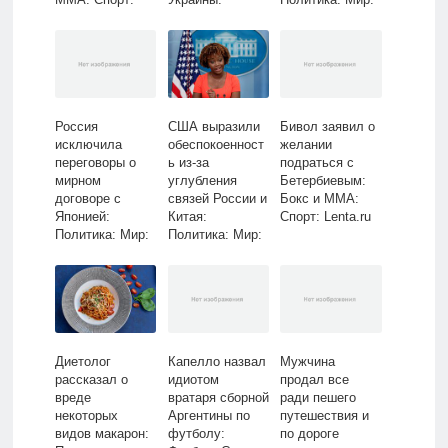
Lenta.ru
Политика: Мир:
Lenta.ru
Lenta.ru
Россия
США выразили
Бивол заявил о
исключила
обеспокоенност
желании
переговоры о
ь из-за
подраться с
мирном
углубления
Бетербиевым:
договоре с
связей России и
Бокс и ММА:
Японией:
Китая:
Спорт: Lenta.ru
Политика: Мир:
Политика: Мир:
Lenta.ru
Lenta.ru
Диетолог
Капелло назвал
Мужчина
рассказал о
идиотом
продал все
вреде
вратаря сборной
ради пешего
некоторых
Аргентины по
путешествия и
видов макарон:
футболу:
по дороге