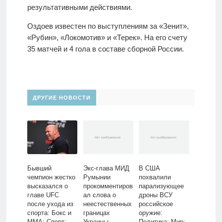
результативными действиями.
Оздоев известен по выступлениям за «Зенит»,
«Рубин», «Локомотив» и «Терек». На его счету
35 матчей и 4 гола в составе сборной России.
ДРУГИЕ НОВОСТИ
Бывший
Экс-глава МИД
В США
чемпион жестко
Румынии
похвалили
высказался о
прокомментиров
парализующее
главе UFC
ал слова о
дроны ВСУ
после ухода из
неестественных
российское
спорта: Бокс и
границах
оружие:
ММА: Спорт:
Украины:
Политика: Мир: