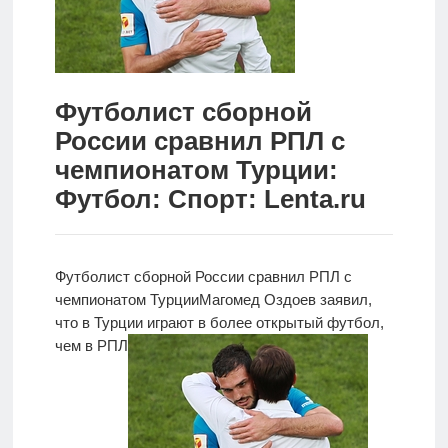
Новости
Родителям
Футболист сборной
О
России сравнил РПЛ с
нас
чемпионатом Турции:
Версия для
Футбол: Спорт: Lenta.ru
слабовидящих
Футболист сборной России сравнил РПЛ с
чемпионатом Турции
Магомед Оздоев заявил,
что в
Турции играют в более открытый футбол,
чем в РПЛ