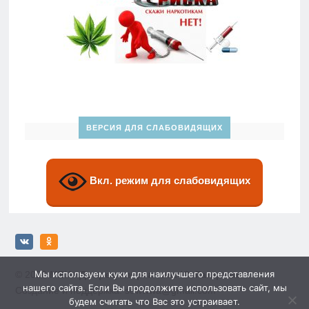
ВЕРСИЯ ДЛЯ СЛАБОВИДЯЩИХ
Вкл. режим для слабовидящих
Мы используем куки для наилучшего представления
© 2026
МБУ «Дворец спорта» им. Ю. Гагарина»
нашего сайта. Если Вы продолжите использовать сайт, мы
Создание и поддержка: sewwwa@gmail.com
будем считать что Вас это устраивает.