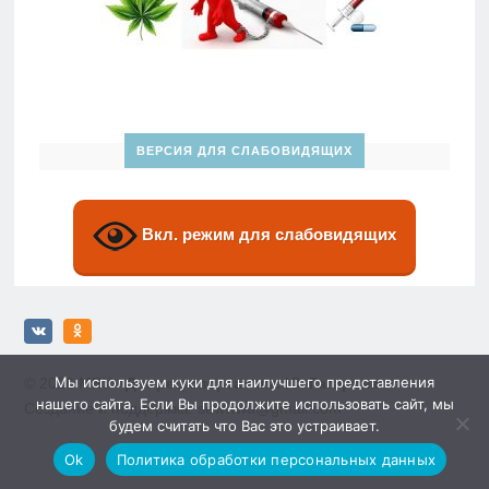
ВЕРСИЯ ДЛЯ СЛАБОВИДЯЩИХ
Вкл. режим для слабовидящих
Мы используем куки для наилучшего представления
© 2026
МБУ «Дворец спорта» им. Ю. Гагарина»
нашего сайта. Если Вы продолжите использовать сайт, мы
Создание и поддержка: sewwwa@gmail.com
будем считать что Вас это устраивает.
Ok
Политика обработки персональных данных