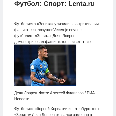
Футбол: Спорт: Lenta.ru
Новости
Родителям
Футболиста «Зенита» уличили в выкрикивании
О
фашистских лозунгов
Vecernje novosti:
нас
футболист
«Зенита» Деян Ловрен
демонстрировал фашистское приветствие
Версия для
слабовидящих
Деян Ловрен. Фото: Алексей Филиппов / РИА
Новости
Футболист сборной Хорватии и петербургского
«Зенита» Деян Ловрен оказался замешан в