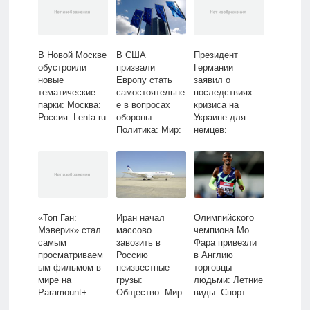
В Новой Москве
В США
Президент
обустроили
призвали
Германии
новые
Европу стать
заявил о
тематические
самостоятельне
последствиях
парки: Москва:
е в вопросах
кризиса на
Россия: Lenta.ru
обороны:
Украине для
Политика: Мир:
немцев:
Lenta.ru
Общество: Мир:
Lenta.ru
«Топ Ган:
Иран начал
Олимпийского
Мэверик» стал
массово
чемпиона Мо
самым
завозить в
Фара привезли
просматриваем
Россию
в Англию
ым фильмом в
неизвестные
торговцы
мире на
грузы:
людьми: Летние
Paramount+:
Общество: Мир:
виды: Спорт:
Кино: Культура:
Lenta.ru
Lenta.ru