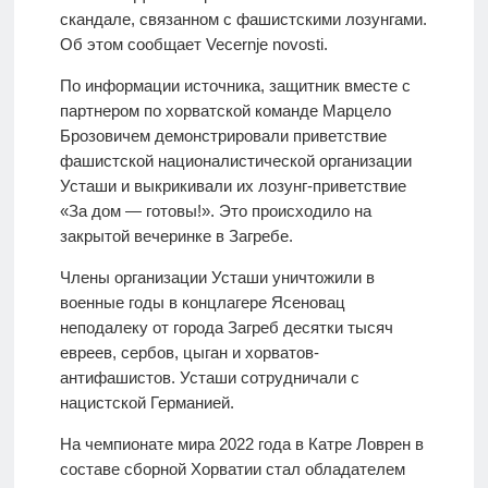
скандале, связанном с фашистскими лозунгами.
Об этом сообщает Vecernje novosti.
По информации источника, защитник вместе с
партнером по хорватской команде Марцело
Брозовичем демонстрировали приветствие
фашистской националистической организации
Усташи и выкрикивали их лозунг-приветствие
«За дом — готовы!». Это происходило на
закрытой вечеринке в Загребе.
Члены организации Усташи уничтожили в
военные годы в концлагере Ясеновац
неподалеку от города Загреб десятки тысяч
евреев, сербов, цыган и хорватов-
антифашистов. Усташи сотрудничали с
нацистской Германией.
На чемпионате мира 2022 года в Катре Ловрен в
составе сборной Хорватии стал обладателем