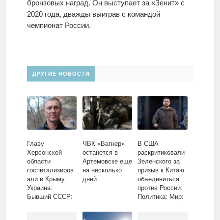
бронзовых наград. Он выступает за «Зенит» с
2020 года, дважды выиграв с командой
чемпионат России.
ДРУГИЕ НОВОСТИ
Главу
ЧВК «Вагнер»
В США
Херсонской
останется в
раскритиковали
области
Артемовске еще
Зеленского за
госпитализиров
на несколько
призыв к Китаю
али в Крыму:
дней
объединиться
Украина:
против России:
Бывший СССР:
Политика: Мир:
Lenta.ru
Lenta.ru