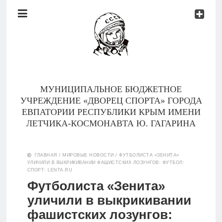
Документы
Контакты
Новости
Родителям
МУНИЦИПАЛЬНОЕ БЮДЖЕТНОЕ
О
УЧРЕЖДЕНИЕ «ДВОРЕЦ СПОРТА» ГОРОДА
нас
ЕВПАТОРИИ РЕСПУБЛИКИ КРЫМ ИМЕНИ
ЛЕТЧИКА-КОСМОНАВТА Ю. ГАГАРИНА
Версия для
Главная
слабовидящих
ГЛАВНАЯ
/
МИРОВЫЕ НОВОСТИ
/
ФУТБОЛИСТА «ЗЕНИТА»
УЛИЧИЛИ В ВЫКРИКИВАНИИ ФАШИСТСКИХ ЛОЗУНГОВ: ФУТБОЛ:
Тренеры
СПОРТ: LENTA.RU
Футболиста «Зенита»
Документы
уличили в выкрикивании
фашистских лозунгов:
Контакты