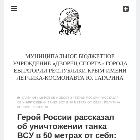
Документы
Контакты
Новости
Родителям
МУНИЦИПАЛЬНОЕ БЮДЖЕТНОЕ
О
УЧРЕЖДЕНИЕ «ДВОРЕЦ СПОРТА» ГОРОДА
нас
ЕВПАТОРИИ РЕСПУБЛИКИ КРЫМ ИМЕНИ
ЛЕТЧИКА-КОСМОНАВТА Ю. ГАГАРИНА
Версия для
Главная
слабовидящих
ГЛАВНАЯ
/
МИРОВЫЕ НОВОСТИ
/
ГЕРОЙ РОССИИ РАССКАЗАЛ
ОБ УНИЧТОЖЕНИИ ТАНКА ВСУ В 50 МЕТРАХ ОТ СЕБЯ: ПОЛИТИКА:
Тренеры
РОССИЯ: LENTA.RU
Герой России рассказал
Документы
об уничтожении танка
ВСУ в 50 метрах от себя:
Контакты