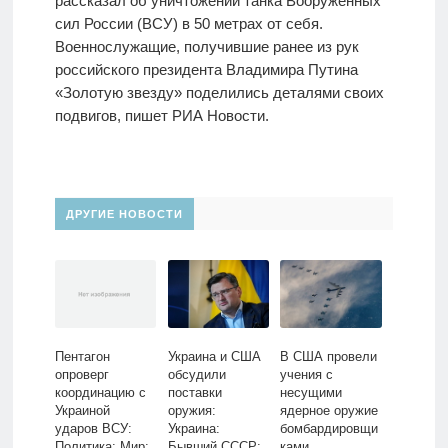
рассказал об уничтожении танка Вооруженных
сил России (ВСУ) в 50 метрах от себя.
Военнослужащие, получившие ранее из рук
российского президента Владимира Путина
«Золотую звезду» поделились деталями своих
подвигов, пишет РИА Новости.
ДРУГИЕ НОВОСТИ
Пентагон
Украина и США
В США провели
опроверг
обсудили
учения с
координацию с
поставки
несущими
Украиной
оружия:
ядерное оружие
ударов ВСУ:
Украина:
бомбардировщи
Политика: Мир:
Бывший СССР:
ками