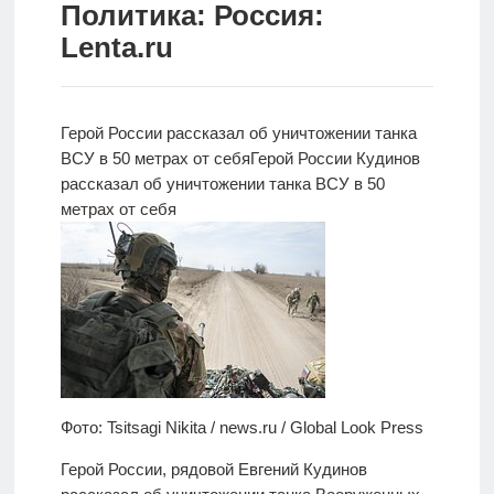
Политика: Россия:
Новости
Lenta.ru
Родителям
О
Герой России рассказал об уничтожении танка
нас
ВСУ в 50 метрах от себя
Герой России Кудинов
рассказал об уничтожении танка ВСУ в 50
Версия для
метрах от себя
слабовидящих
Фото: Tsitsagi Nikita / news.ru / Global Look Press
Герой России, рядовой Евгений Кудинов