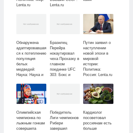
Lenta.ru
Lenta.ru
Обнаружена
Бразилец
Путин заявил о
адаптировавшая
Перейра
наступлении
ся к потеплению
нокаутировал
новой эпохи в
популяция
чеха Прохазку в
мировой
белых
главном
истории:
медведей:
поединке UFC
Политика:
Наука: Наука и
303: Бокс и
Россия: Lenta.ru
техника:
ММА: Спорт:
Lenta.ru
Lenta.ru
Олимпийская
Победитель
Кардиолог
чемпионка по
Лиги чемпионов
посоветовал
лыжным гонкам
Рибери
россиянам есть
совершила
завершил
больше