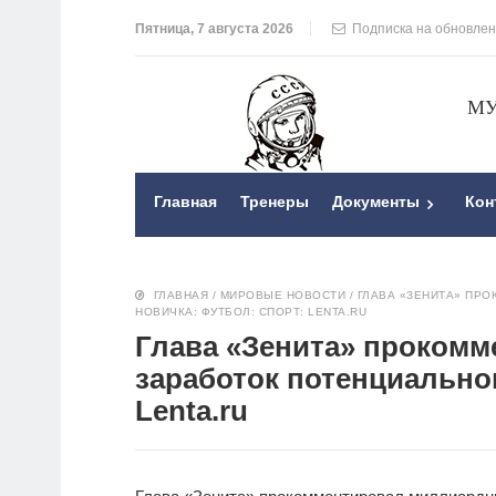
Пятница, 7 августа 2026
Подписка на обновле
МУ
Главная
Тренеры
Документы
Кон
ГЛАВНАЯ
/
МИРОВЫЕ НОВОСТИ
/
ГЛАВА «ЗЕНИТА» ПР
НОВИЧКА: ФУТБОЛ: СПОРТ: LENTA.RU
Глава «Зенита» проком
заработок потенциальног
Lenta.ru