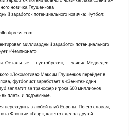
ый заработок потенциального новичка
Глава
«Зенита»
ного новичка Глушенкова
allookpress.com
ентировал миллиардный заработок потенциального
рует «Чемпионат».
ии. Остальные — пустобрехи», — заявил Медведев.
кого «Локомотива» Максим Глушенков перейдет в
пова, футболист заработает в «Зените» один
луб заплатит за трансфер игрока 600 миллионов
ие выплаты и подъемные.
я переходить в любой клуб Европы. По его словам,
ната Франции «Гавр», как это сделал другой