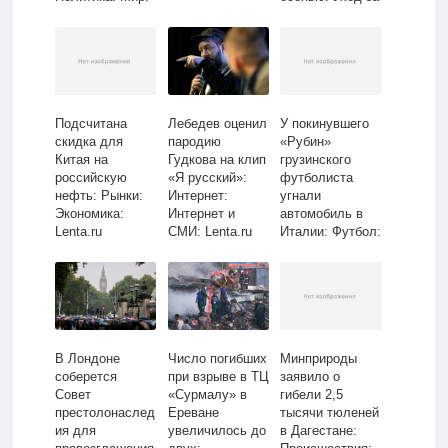
Lenta.ru
собой: Забота о
себе: Lenta.ru
Подсчитана
Лебедев оценил
У покинувшего
скидка для
пародию
«Рубин»
Китая на
Гудкова на клип
грузинского
российскую
«Я русский»:
футболиста
нефть: Рынки:
Интернет:
угнали
Экономика:
Интернет и
автомобиль в
Lenta.ru
СМИ: Lenta.ru
Италии: Футбол:
Спорт: Lenta.ru
В Лондоне
Число погибших
Минприроды
соберется
при взрыве в ТЦ
заявило о
Совет
«Сурмалу» в
гибели 2,5
престолонаслед
Ереване
тысячи тюленей
ия для
увеличилось до
в Дагестане: