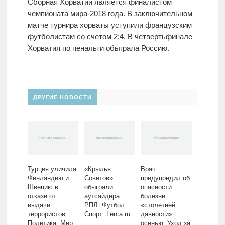
Сборная Хорватии является финалистом
чемпионата мира-2018 года. В заключительном
матче турнира хорваты уступили французским
футболистам со счетом 2:4. В четвертьфинале
Хорватия по пенальти обыграла Россию.
ДРУГИЕ НОВОСТИ
Турция уличила
«Крылья
Врач
Финляндию и
Советов»
предупредил об
Швецию в
обыграли
опасности
отказе от
аутсайдера
болезни
выдачи
РПЛ: Футбол:
«столетней
террористов:
Спорт: Lenta.ru
давности»
Политика: Мир:
осенью: Уход за