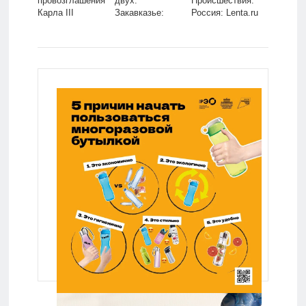
провозглашения
двух:
Происшествия:
Карла III
Закавказье:
Россия: Lenta.ru
королем:
Бывший СССР:
Персоны: Из
Lenta.ru
жизни: Lenta.ru