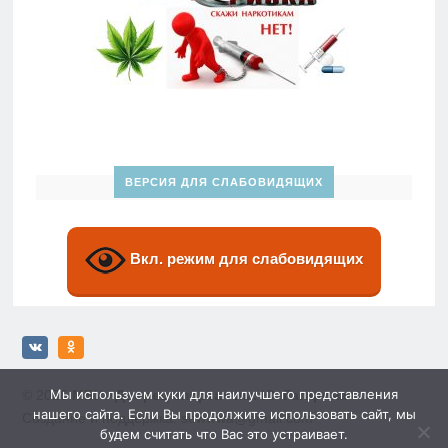
ВЕРСИЯ ДЛЯ СЛАБОВИДЯЩИХ
Вкл. режим для слабовидящих
Мы используем куки для наилучшего представления
© 2026
МБУ «Дворец спорта» им. Ю. Гагарина»
нашего сайта. Если Вы продолжите использовать сайт, мы
Создание и поддержка: sewwwa@gmail.com
будем считать что Вас это устраивает.