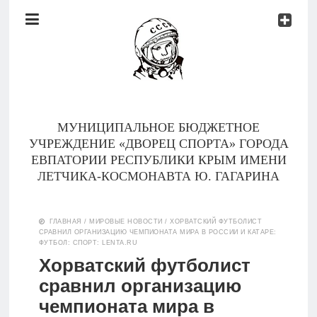
Документы
Контакты
Новости
Родителям
МУНИЦИПАЛЬНОЕ БЮДЖЕТНОЕ
О
УЧРЕЖДЕНИЕ «ДВОРЕЦ СПОРТА» ГОРОДА
нас
ЕВПАТОРИИ РЕСПУБЛИКИ КРЫМ ИМЕНИ
ЛЕТЧИКА-КОСМОНАВТА Ю. ГАГАРИНА
Версия для
Главная
слабовидящих
ГЛАВНАЯ
/
МИРОВЫЕ НОВОСТИ
/
ХОРВАТСКИЙ ФУТБОЛИСТ
СРАВНИЛ ОРГАНИЗАЦИЮ ЧЕМПИОНАТА МИРА В РОССИИ И КАТАРЕ:
Тренеры
ФУТБОЛ: СПОРТ: LENTA.RU
Хорватский футболист
Документы
сравнил организацию
чемпионата мира в
Контакты