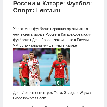
России и Катаре: Футбол:
Новости
Спорт: Lenta.ru
Родителям
О
Хорватский футболист сравнил организацию
нас
чемпионата мира в России и Катаре
Хорватский
футболист Деян Ловрен заявил, что в России
Версия для
ЧМ организовали лучше, чем в Катаре
слабовидящих
Деян Ловрен (в центре). Фото: Grzegorz Wajda /
Globallookpress.com