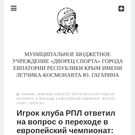
Документы
Контакты
Новости
Родителям
МУНИЦИПАЛЬНОЕ БЮДЖЕТНОЕ
О
УЧРЕЖДЕНИЕ «ДВОРЕЦ СПОРТА» ГОРОДА
нас
ЕВПАТОРИИ РЕСПУБЛИКИ КРЫМ ИМЕНИ
ЛЕТЧИКА-КОСМОНАВТА Ю. ГАГАРИНА
Версия для
Главная
слабовидящих
ГЛАВНАЯ
/
МИРОВЫЕ НОВОСТИ
/
ИГРОК КЛУБА РПЛ ОТВЕТИЛ
НА ВОПРОС О ПЕРЕХОДЕ В ЕВРОПЕЙСКИЙ ЧЕМПИОНАТ: ФУТБОЛ:
Тренеры
СПОРТ: LENTA.RU
Игрок клуба РПЛ ответил
Документы
на вопрос о переходе в
европейский чемпионат:
Контакты