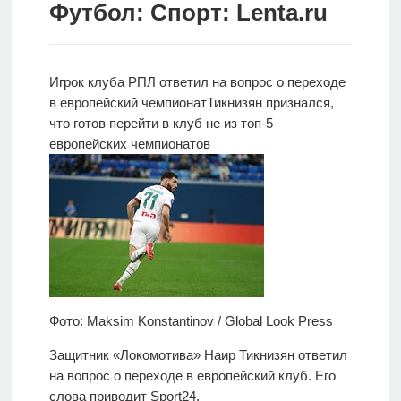
Футбол: Спорт: Lenta.ru
Новости
Родителям
Игрок клуба РПЛ ответил на вопрос о переходе
О
в европейский чемпионат
Тикнизян признался,
нас
что готов перейти в клуб не из топ-5
европейских чемпионатов
Версия для
слабовидящих
Фото: Maksim Konstantinov / Global Look Press
Защитник «Локомотива» Наир Тикнизян ответил
на вопрос о переходе в европейский клуб. Его
слова приводит Sport24.