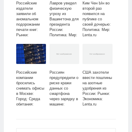
Российские
Лавров увидел
Ким Чен Ын во
издатели
физическую
второй раз
заявили об
угрозу из
появился на
аномальном
Вашингтона для
публике со
подорожании
президента
своей дочерью:
печати книг:
России:
Политика: Мир:
Рынки:
Политика: Мир:
Lenta.ru
Экономика:
Lenta.ru
Lenta.ru
Российские
Россиян
США захотели
компании
предупредили о
ввести пошлины
бросились
риске кражи
на азотные
снимать офисы
данных со
удобрения из
в Москве:
смартфона
России: Рынки:
Город: Среда
через зарядку в
Экономика:
обитания:
машине:
Lenta.ru
Lenta.ru
Интернет:
Интернет и
СМИ: Lenta.ru