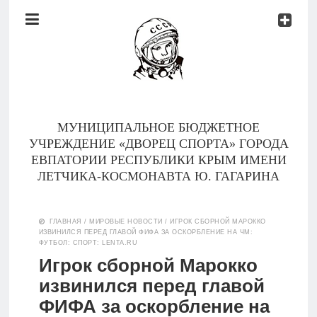
Документы
Контакты
Новости
Родителям
МУНИЦИПАЛЬНОЕ БЮДЖЕТНОЕ
О
УЧРЕЖДЕНИЕ «ДВОРЕЦ СПОРТА» ГОРОДА
нас
ЕВПАТОРИИ РЕСПУБЛИКИ КРЫМ ИМЕНИ
ЛЕТЧИКА-КОСМОНАВТА Ю. ГАГАРИНА
Версия для
Главная
слабовидящих
ГЛАВНАЯ
/
МИРОВЫЕ НОВОСТИ
/
ИГРОК СБОРНОЙ МАРОККО
ИЗВИНИЛСЯ ПЕРЕД ГЛАВОЙ ФИФА ЗА ОСКОРБЛЕНИЕ НА ЧМ:
Тренеры
ФУТБОЛ: СПОРТ: LENTA.RU
Игрок сборной Марокко
Документы
извинился перед главой
ФИФА за оскорбление на
Контакты