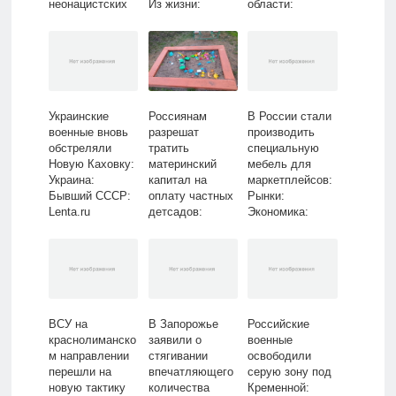
неонацистских
Из жизни:
области:
правителей:
Lenta.ru
Украина:
Политика: Мир:
Бывший СССР:
Lenta.ru
Lenta.ru
Украинские
Россиянам
В России стали
военные вновь
разрешат
производить
обстреляли
тратить
специальную
Новую Каховку:
материнский
мебель для
Украина:
капитал на
маркетплейсов:
Бывший СССР:
оплату частных
Рынки:
Lenta.ru
детсадов:
Экономика:
Общество:
Lenta.ru
Россия: Lenta.ru
ВСУ на
В Запорожье
Российские
краснолиманско
заявили о
военные
м направлении
стягивании
освободили
перешли на
впечатляющего
серую зону под
новую тактику
количества
Кременной: