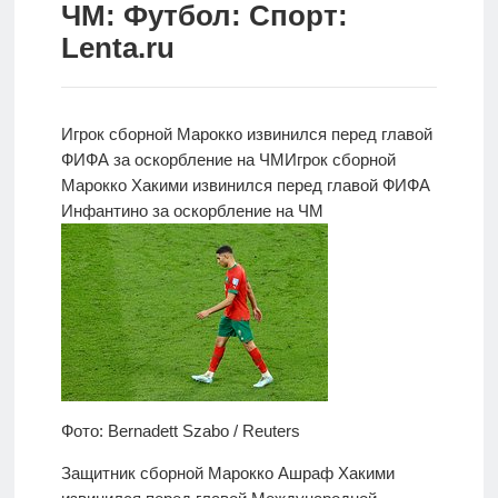
ЧМ: Футбол: Спорт:
Новости
Lenta.ru
Родителям
О
Игрок сборной Марокко извинился перед главой
нас
ФИФА за оскорбление на ЧМ
Игрок сборной
Марокко Хакими извинился перед главой ФИФА
Версия для
Инфантино за оскорбление на ЧМ
слабовидящих
Фото: Bernadett Szabo / Reuters
Защитник сборной Марокко Ашраф Хакими