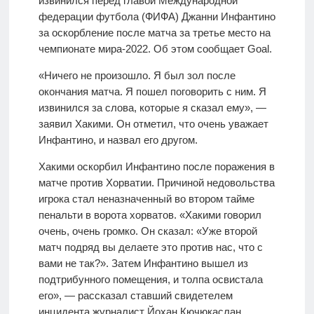
извинился перед главой Международной
федерации футбола (ФИФА) Джанни Инфантино
за оскорбление после матча за третье место на
чемпионате мира-2022. Об этом сообщает Goal.
«Ничего не произошло. Я был зол после
окончания матча. Я пошел поговорить с ним. Я
извинился за слова, которые я сказал ему», —
заявил Хакими. Он отметил, что очень уважает
Инфантино, и назвал его другом.
Хакими оскорбил Инфантино после поражения в
матче против Хорватии. Причиной недовольства
игрока стал неназначенный во втором тайме
пенальти в ворота хорватов. «Хакими говорил
очень, очень громко. Он сказал: «Уже второй
матч подряд вы делаете это против нас, что с
вами не так?». Затем Инфантино вышел из
подтрибунного помещения, и толпа освистала
его», — рассказал ставший свидетелем
инцидента журналист Йохан Кючюкаслан.