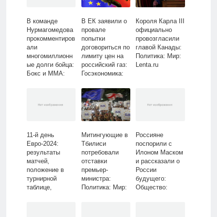
В команде
В ЕК заявили о
Короля Карла III
Нурмагомедова
провале
официально
прокомментиров
попытки
провозгласили
али
договориться по
главой Канады:
многомиллионн
лимиту цен на
Политика: Мир:
ые долги бойца:
российский газ:
Lenta.ru
Бокс и ММА:
Госэкономика:
Спорт: Lenta.ru
Экономика:
Lenta.ru
11-й день
Митингующие в
Россияне
Евро-2024:
Тбилиси
поспорили с
результаты
потребовали
Илоном Маском
матчей,
отставки
и рассказали о
положение в
премьер-
России
турнирной
министра:
будущего:
таблице,
Политика: Мир:
Общество:
рекорды
Lenta.ru
Россия: Lenta.ru
чемпионата:
Футбол: Спорт: