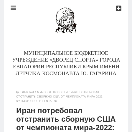
Документы
Контакты
Новости
Родителям
МУНИЦИПАЛЬНОЕ БЮДЖЕТНОЕ
О
УЧРЕЖДЕНИЕ «ДВОРЕЦ СПОРТА» ГОРОДА
нас
ЕВПАТОРИИ РЕСПУБЛИКИ КРЫМ ИМЕНИ
ЛЕТЧИКА-КОСМОНАВТА Ю. ГАГАРИНА
Версия для
Главная
слабовидящих
ГЛАВНАЯ
/
МИРОВЫЕ НОВОСТИ
/
ИРАН ПОТРЕБОВАЛ
ОТСТРАНИТЬ СБОРНУЮ США ОТ ЧЕМПИОНАТА МИРА-2022:
Тренеры
ФУТБОЛ: СПОРТ: LENTA.RU
Иран потребовал
Документы
отстранить сборную США
от чемпионата мира-2022:
Контакты