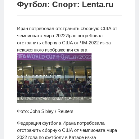
Футбол: Спорт: Lenta.ru
Новости
Родителям
Иран потребовал отстранить
сборную США от
О
чемпионата мира-2022
Иран потребовал
нас
отстранить сборную США от ЧМ-2022 из-за
искаженного изображения флага
Версия для
слабовидящих
Фото: John Sibley / Reuters
Федерация футбола Ирана потребовала
отстранить сборную США от чемпионата мира
2022 года по футболу в Катаре из-за