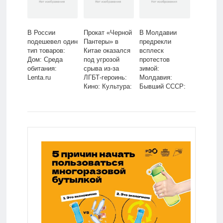
Lenta.ru
В России
Прокат «Черной
В Молдавии
подешевел один
Пантеры» в
предрекли
тип товаров:
Китае оказался
всплеск
Дом: Среда
под угрозой
протестов
обитания:
срыва из-за
зимой:
Lenta.ru
ЛГБТ-героинь:
Молдавия:
Кино: Культура:
Бывший СССР:
Lenta.ru
Lenta.ru