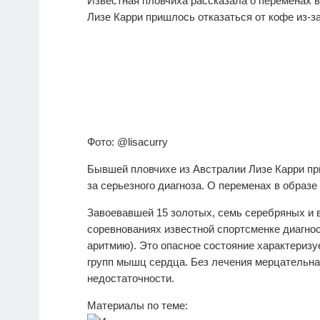
Известная пловчиха рассказала о переменах в 
Лизе Карри пришлось отказаться от кофе из-з
Фото: @lisacurry
Бывшей пловчихе из Австралии Лизе Карри при
за серьезного диагноза. О переменах в образе 
Завоевавшей 15 золотых, семь серебряных и
соревнованиях известной спортсменке диагн
аритмию). Это опасное состояние характериз
групп мышц сердца. Без лечения мерцательна
недостаточности.
Материалы по теме: