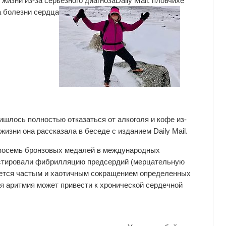
жизни из-за серьезного диагноза
Daily Mail:
пловчихе
а болезни сердца
шлось полностью отказаться от алкоголя и кофе из-
жизни она рассказала в беседе с изданием Daily Mail.
 восемь бронзовых медалей в международных
остировали фибрилляцию предсердий (мерцательную
уется частым и хаотичным сокращением определенных
я аритмия может привести к хронической сердечной