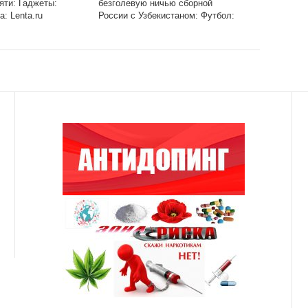
яти: Гаджеты:
безголевую ничью сборной
а: Lenta.ru
России с Узбекистаном: Футбол:
Спорт: Lenta.ru