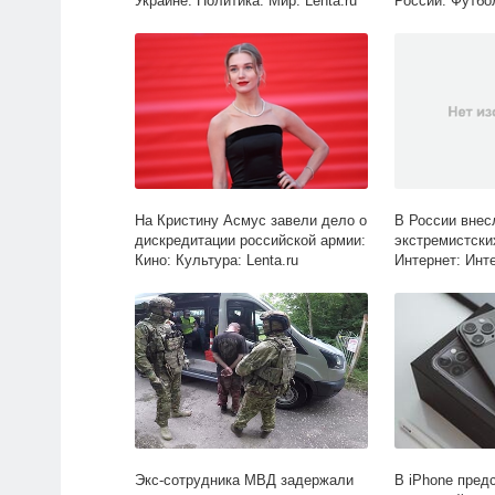
Украине: Политика: Мир: Lenta.ru
России: Футбол
На Кристину Асмус завели дело о
В России внес
дискредитации российской армии:
экстремистски
Кино: Культура: Lenta.ru
Интернет: Инт
Lenta.ru
Экс-сотрудника МВД задержали
В iPhone пред