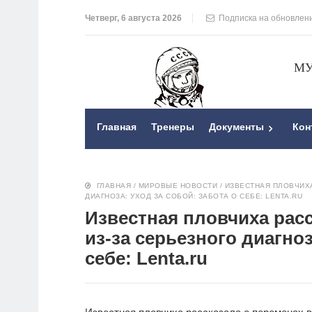
Четверг, 6 августа 2026
Подписка на обновлен
МУ
Главная
Тренеры
Документы
Кон
ГЛАВНАЯ
/
МИРОВЫЕ НОВОСТИ
/
ИЗВЕСТНАЯ ПЛОВЧИХА
ДИАГНОЗА: УХОД ЗА СОБОЙ: ЗАБОТА О СЕБЕ: LENTA.RU
Известная пловчиха расс
из-за серьезного диагноз
себе: Lenta.ru