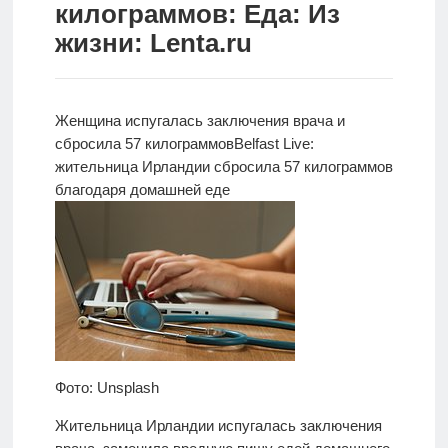
килограммов: Еда: Из
Новости
жизни: Lenta.ru
Родителям
О
Женщина испугалась заключения врача и
нас
сбросила 57 килограммов
Belfast Live:
жительница Ирландии
сбросила 57 килограммов
Версия для
благодаря домашней еде
слабовидящих
Фото: Unsplash
Жительница Ирландии испугалась заключения