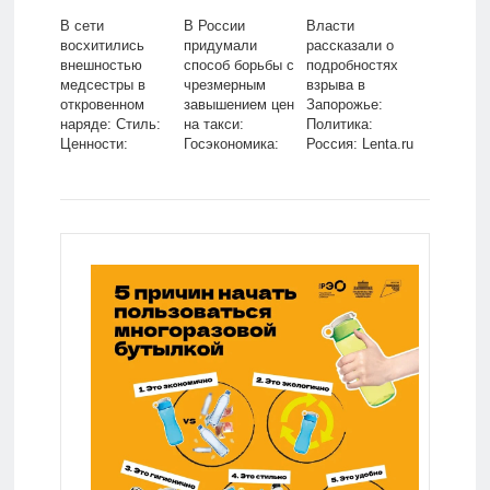
В сети
В России
Власти
восхитились
придумали
рассказали о
внешностью
способ борьбы с
подробностях
медсестры в
чрезмерным
взрыва в
откровенном
завышением цен
Запорожье:
наряде: Стиль:
на такси:
Политика:
Ценности:
Госэкономика:
Россия: Lenta.ru
Lenta.ru
Экономика:
Lenta.ru