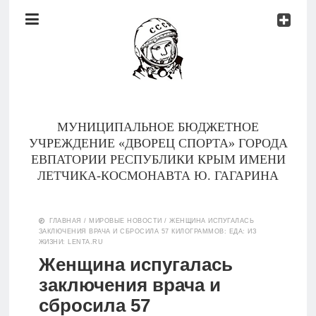
Документы
Контакты
Новости
Родителям
МУНИЦИПАЛЬНОЕ БЮДЖЕТНОЕ
О
УЧРЕЖДЕНИЕ «ДВОРЕЦ СПОРТА» ГОРОДА
нас
ЕВПАТОРИИ РЕСПУБЛИКИ КРЫМ ИМЕНИ
ЛЕТЧИКА-КОСМОНАВТА Ю. ГАГАРИНА
Версия для
Главная
слабовидящих
ГЛАВНАЯ
/
МИРОВЫЕ НОВОСТИ
/
ЖЕНЩИНА ИСПУГАЛАСЬ
ЗАКЛЮЧЕНИЯ ВРАЧА И СБРОСИЛА 57 КИЛОГРАММОВ: ЕДА: ИЗ
Тренеры
ЖИЗНИ: LENTA.RU
Женщина испугалась
Документы
заключения врача и
сбросила 57
Контакты