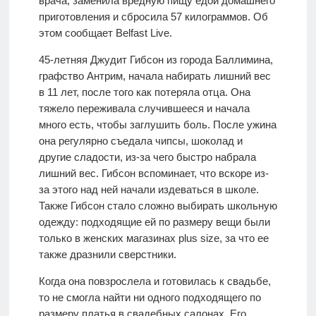
врача, заменила вредную пищу едой домашнего
приготовления и сбросила 57 килограммов. Об
этом сообщает Belfast Live.
45-летняя Джудит Гибсон из города Баллимина,
графство Антрим, начала набирать лишний вес
в 11 лет, после того как потеряла отца. Она
тяжело переживала случившееся и начала
много есть, чтобы заглушить боль. После ужина
она регулярно съедала чипсы, шоколад и
другие сладости, из-за чего быстро набрала
лишний вес. Гибсон вспоминает, что вскоре из-
за этого над ней начали издеваться в школе.
Также Гибсон стало сложно выбирать школьную
одежду: подходящие ей по размеру вещи были
только в женских магазинах plus size, за что ее
также дразнили сверстники.
Когда она повзрослела и готовилась к свадьбе,
то не смогла найти ни одного подходящего по
размеру платья в свадебных салонах. Его