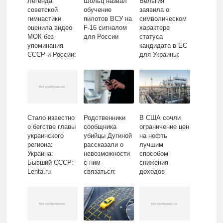
Легенда
Шольц назвал
Бельгия
советской
обучение
заявила о
гимнастики
пилотов ВСУ на
символическом
оценила видео
F-16 сигналом
характере
МОК без
для России
статуса
упоминания
кандидата в ЕС
СССР и России:
для Украины:
Летние виды:
Политика: Мир:
Спорт: Lenta.ru
Lenta.ru
Стало известно
Родственники
В США сочли
о бегстве главы
сообщника
ограничение цен
украинского
убийцы Дугиной
на нефть
региона:
рассказали о
лучшим
Украина:
невозможности
способом
Бывший СССР:
с ним
снижения
Lenta.ru
связаться:
доходов
Следствие и
России:
суд: Силовые
Госэкономика:
структуры:
Экономика:
Lenta.ru
Lenta.ru