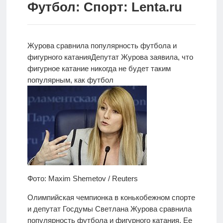
Футбол: Спорт: Lenta.ru
Новости
Родителям
Журова сравнила популярность футбола и
О
фигурного катания
Депутат Журова заявила, что
нас
фигурное катание никогда не будет таким
популярным, как футбол
Версия для
слабовидящих
Фото: Maxim Shemetov / Reuters
Олимпийская чемпионка в конькобежном спорте
и депутат Госдумы Светлана Журова сравнила
популярность футбола и фигурного катания. Ее