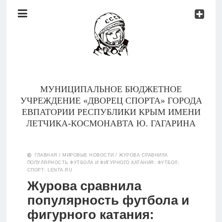
Документы
Контакты
Новости
Родителям
МУНИЦИПАЛЬНОЕ БЮДЖЕТНОЕ
О
УЧРЕЖДЕНИЕ «ДВОРЕЦ СПОРТА» ГОРОДА
нас
ЕВПАТОРИИ РЕСПУБЛИКИ КРЫМ ИМЕНИ
ЛЕТЧИКА-КОСМОНАВТА Ю. ГАГАРИНА
Версия для
Главная
слабовидящих
ГЛАВНАЯ
/
МИРОВЫЕ НОВОСТИ
/
ЖУРОВА СРАВНИЛА
ПОПУЛЯРНОСТЬ ФУТБОЛА И ФИГУРНОГО КАТАНИЯ: ФУТБОЛ:
Тренеры
СПОРТ: LENTA.RU
Журова сравнила
Документы
популярность футбола и
фигурного катания:
Контакты