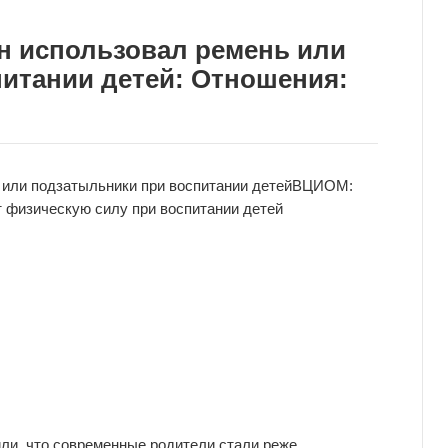
н использовал ремень или
итании детей: Отношения:
или подзатыльники при воспитании детей
ВЦИОМ:
 физическую силу при воспитании детей
или, что современные родители стали реже