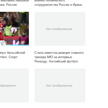
 маховика «визовой
военно-технического
ика: Россия:
сотрудничества России и Ирана
инул бельгийский
Стала известна реакция главного
тбол: Спорт:
тренера МЮ на интервью
Роналду: Английский футбол:
Спорт: Lenta.ru