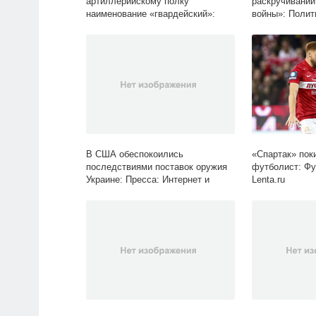
артиллерийскому полку
раскручивании
наименование «гвардейский»:
войны»: Полит
Общество: Россия: Lenta.ru
Lenta.ru
В США обеспокоились
«Спартак» пок
последствиями поставок оружия
футболист: Фу
Украине: Пресса: Интернет и
Lenta.ru
СМИ: Lenta.ru