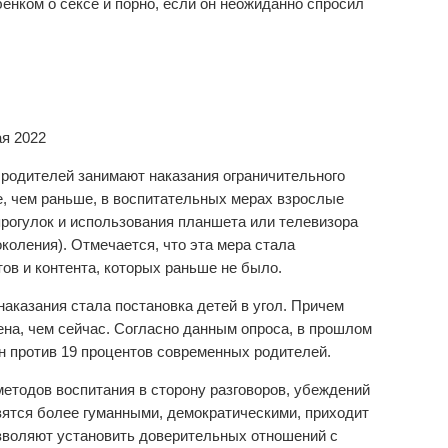
бенком о сексе и порно, если он неожиданно спросил
ая 2022
 родителей занимают наказания ограничительного
е, чем раньше, в воспитательных мерах взрослые
прогулок и использования планшета или телевизора
околения). Отмечается, что эта мера стала
ов и контента, которых раньше не было.
наказания стала постановка детей в угол. Причем
ена, чем сейчас. Согласно данным опроса, в прошлом
н против 19 процентов современных родителей.
етодов воспитания в сторону разговоров, убеждений
вятся более гуманными, демократическими, приходит
зволяют установить доверительных отношений с