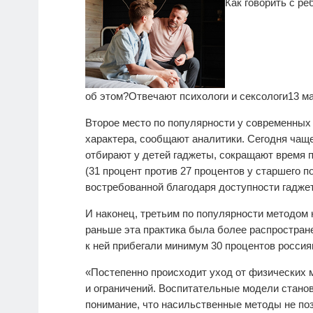
Как говорить с ре
об этом?
Отвечают психологи и сексологи
13 м
Второе место по популярности у современных
характера, сообщают аналитики. Сегодня чащ
отбирают у детей гаджеты, сокращают время 
(31 процент против 27 процентов у старшего п
востребованной благодаря доступности гаджет
И наконец, третьим по популярности методом 
раньше эта практика была более распростран
к ней прибегали минимум 30 процентов россия
«Постепенно происходит уход от физических м
и ограничений. Воспитательные модели стано
понимание, что насильственные методы не по