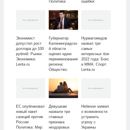
Политика:
ошибки:
Россия: Lenta.ru
Политика: Мир:
Lenta.ru
Экономист
Губернатор
Нурмагомедов
допустил рост
Калининградско
назвал три
доллара до 100
й области
самых
рублей: Рынки:
оценил идею
интересных боя
Экономика:
переименования
2022 года: Бокс
Lenta.ru
региона:
и ММА: Спорт:
Общество:
Lenta.ru
Россия: Lenta.ru
ЕС опубликовал
Девушкам
Небензя заявил
новый пакет
назвали три
о возможности
санкций против
главных
устранить
России:
признака
угрозу с
Политика: Мир:
нездоровых
Украины