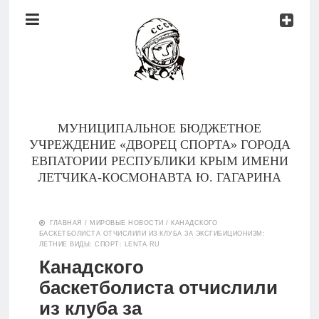
Документы
Контакты
Новости
Родителям
МУНИЦИПАЛЬНОЕ БЮДЖЕТНОЕ
О
УЧРЕЖДЕНИЕ «ДВОРЕЦ СПОРТА» ГОРОДА
нас
ЕВПАТОРИИ РЕСПУБЛИКИ КРЫМ ИМЕНИ
ЛЕТЧИКА-КОСМОНАВТА Ю. ГАГАРИНА
Версия для
Главная
слабовидящих
ГЛАВНАЯ
/
МИРОВЫЕ НОВОСТИ
/
КАНАДСКОГО
БАСКЕТБОЛИСТА ОТЧИСЛИЛИ ИЗ КЛУБА ЗА ЭКСГИБИЦИОНИЗМ:
Тренеры
ЛЕТНИЕ ВИДЫ: СПОРТ: LENTA.RU
Канадского
Документы
баскетболиста отчислили
из клуба за
Контакты