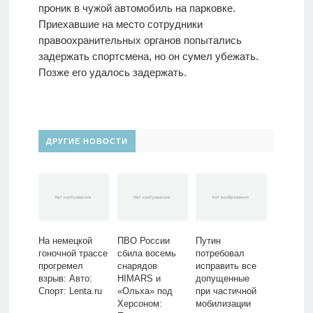
проник в чужой автомобиль на парковке.
Приехавшие на место сотрудники
правоохранительных органов попытались
задержать спортсмена, но он сумел убежать.
Позже его удалось задержать.
ДРУГИЕ НОВОСТИ
На немецкой
ПВО России
Путин
гоночной трассе
сбила восемь
потребовал
прогремел
снарядов
исправить все
взрыв: Авто:
HIMARS и
допущенные
Спорт: Lenta.ru
«Ольха» под
при частичной
Херсоном:
мобилизации