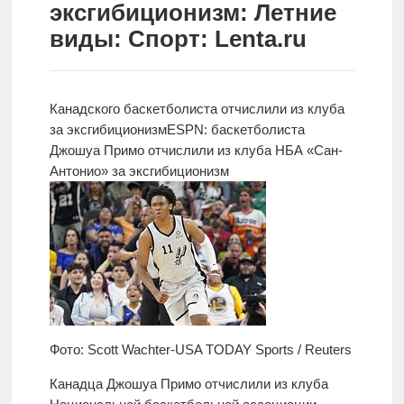
эксгибиционизм: Летние
Новости
виды: Спорт: Lenta.ru
Родителям
О
Канадского баскетболиста отчислили из клуба
нас
за эксгибиционизм
ESPN: баскетболиста
Джошуа
Примо отчислили из клуба НБА «Сан-
Версия для
Антонио» за эксгибиционизм
слабовидящих
Фото: Scott Wachter-USA TODAY Sports / Reuters
Канадца Джошуа Примо отчислили из клуба