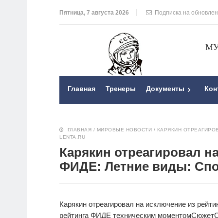
Пятница, 7 августа 2026
Подписка на обновле
МУ
Главная
Тренеры
Документы
Кон
ГЛАВНАЯ
/
МИРОВЫЕ НОВОСТИ
/
КАРЯКИН ОТРЕАГИРОВ
LENTA.RU
Карякин отреагировал на
ФИДЕ: Летние виды: Спор
Карякин отреагировал на исключение из рейт
рейтинга ФИДЕ техническим моментом
Сюжет
С