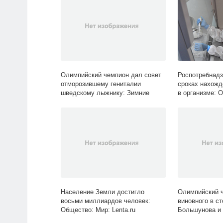
Олимпийский чемпион дал совет
Роспотребнадз
отморозившему гениталии
сроках нахожд
шведскому лыжнику: Зимние
в организме: 
виды: Спорт: Lenta.ru
Lenta.ru
Население Земли достигло
Олимпийский 
восьми миллиардов человек:
виновного в с
Общество: Мир: Lenta.ru
Большунова и 
виды: Спорт: L