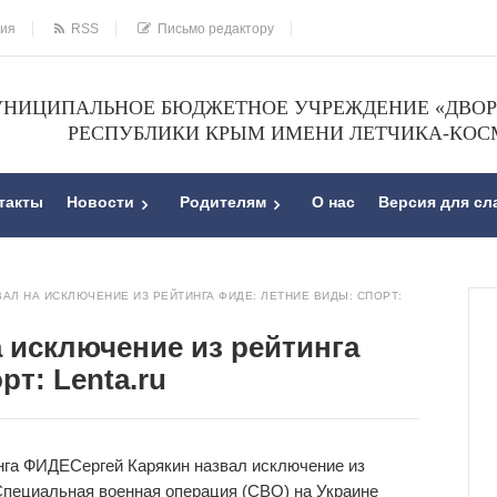
ния
RSS
Письмо редактору
НИЦИПАЛЬНОЕ БЮДЖЕТНОЕ УЧРЕЖДЕНИЕ «ДВОРЕ
РЕСПУБЛИКИ КРЫМ ИМЕНИ ЛЕТЧИКА-КОС
такты
Новости
Родителям
О нас
Версия для с
АЛ НА ИСКЛЮЧЕНИЕ ИЗ РЕЙТИНГА ФИДЕ: ЛЕТНИЕ ВИДЫ: СПОРТ:
 исключение из рейтинга
т: Lenta.ru
инга ФИДЕ
Сергей Карякин назвал исключение из
пециальная военная операция (СВО) на Украине