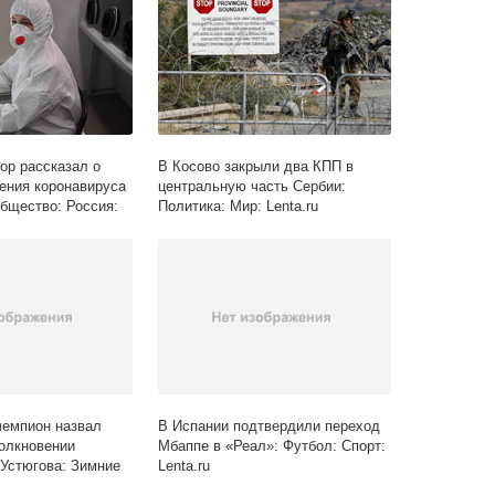
ор рассказал о
В Косово закрыли два КПП в
ения коронавируса
центральную часть Сербии:
Общество: Россия:
Политика: Мир: Lenta.ru
чемпион назвал
В Испании подтвердили переход
толкновении
Мбаппе в «Реал»: Футбол: Спорт:
Устюгова: Зимние
Lenta.ru
enta.ru