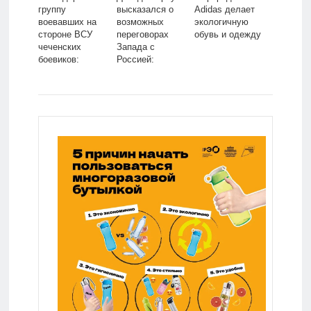
Adidas делает
группу
высказался о
экологичную
воевавших на
возможных
обувь и одежду
стороне ВСУ
переговорах
чеченских
Запада с
боевиков:
Россией:
Политика:
Политика: Мир:
Россия: Lenta.ru
Lenta.ru