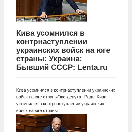
Новости
Родителям
Кива усомнился в
О
контрнаступлении
нас
украинских войск на юге
Версия для
страны: Украина:
слабовидящих
Бывший СССР: Lenta.ru
Кива усомнился в контрнаступлении украинских
войск на юге страны
Экс-депутат Рады Кива
усомнился в контрнаступлении украинских
войск на юге страны