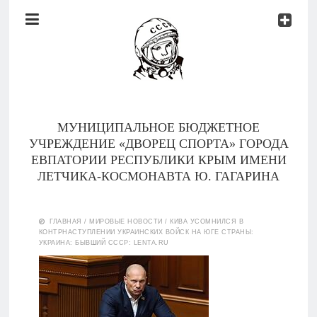
Документы
Контакты
Новости
Родителям
МУНИЦИПАЛЬНОЕ БЮДЖЕТНОЕ
О
УЧРЕЖДЕНИЕ «ДВОРЕЦ СПОРТА» ГОРОДА
нас
ЕВПАТОРИИ РЕСПУБЛИКИ КРЫМ ИМЕНИ
ЛЕТЧИКА-КОСМОНАВТА Ю. ГАГАРИНА
Версия для
Главная
слабовидящих
ГЛАВНАЯ
/
МИРОВЫЕ НОВОСТИ
/
КИВА УСОМНИЛСЯ В
КОНТРНАСТУПЛЕНИИ УКРАИНСКИХ ВОЙСК НА ЮГЕ СТРАНЫ:
Тренеры
УКРАИНА: БЫВШИЙ СССР: LENTA.RU
Документы
Контакты