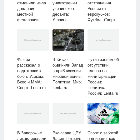
отменили из-за
уничтожении
отстранения
давления
украинского
России от
местной
десанта:
еврокубков:
федерации:
Украина:
Футбол: Спорт:
Зимние виды:
Бывший СССР:
Lenta.ru
Спорт: Lenta.ru
Lenta.ru
Фьюри
В Китае
Путин заявил об
рассказал о
обвинили Запад
отсутствии
подготовке к
в приближении
планов по
бою с Усиком:
мировой войны:
милитаризации
Бокс и ММА:
Политика: Мир:
России:
Спорт: Lenta.ru
Lenta.ru
Политика:
Россия: Lenta.ru
Спорт с заботой
В Запорожье
Экс-глава ЦРУ
о природе: как
ликвидировали
Дэвид Петреус