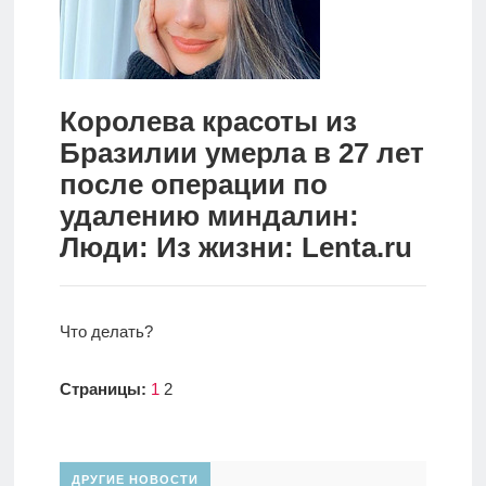
Новости
Родителям
Королева красоты из
О
Бразилии умерла в 27 лет
нас
после операции по
Версия для
удалению миндалин:
слабовидящих
Люди: Из жизни: Lenta.ru
Что делать?
Страницы:
1
2
ДРУГИЕ НОВОСТИ