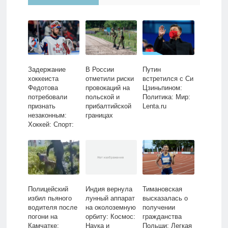
Задержание
В России
Путин
хоккеиста
отметили риски
встретился с Си
Федотова
провокаций на
Цзиньпином:
потребовали
польской и
Политика: Мир:
признать
прибалтийской
Lenta.ru
незаконным:
границах
Хоккей: Спорт:
Lenta.ru
Полицейский
Индия вернула
Тимановская
избил пьяного
лунный аппарат
высказалась о
водителя после
на околоземную
получении
погони на
орбиту: Космос:
гражданства
Камчатке:
Наука и
Польши: Легкая