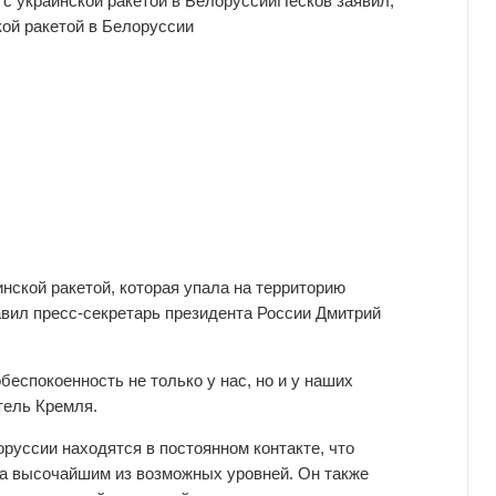
с украинской ракетой в Белоруссии
Песков
заявил,
кой ракетой в Белоруссии
нской ракетой, которая упала на территорию
завил пресс-секретарь президента России Дмитрий
беспокоенность не только у нас, но и у наших
тель Кремля.
руссии находятся в постоянном контакте, что
на высочайшим из возможных уровней. Он также