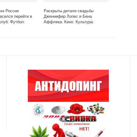
из России
Раскрыты детали свадьбы
асился перейти в
Дженнифер Лопес и Бена
клуб: Футбол:
Аффлека: Кино: Культура:
Lenta.ru