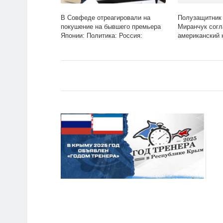
В Совфеде отреагировали на
Полузащитник 
покушение на бывшего премьера
Миранчук согл
Японии: Политика: Россия:
американский 
Lenta.ru
Спорт: Lenta.ru