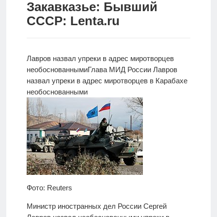
Закавказье: Бывший
Новости
СССР: Lenta.ru
Родителям
О
Лавров назвал упреки в адрес миротворцев
нас
необоснованными
Глава МИД России Лавров
назвал
упреки в адрес миротворцев в Карабахе
Версия для
необоснованными
слабовидящих
Фото: Reuters
Министр иностранных дел России Сергей