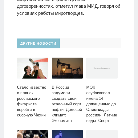
договоренностях, отметил глава МИД, говоря об
условиях работы миротворцев.
ДРУГИЕ НОВОСТИ
Стало известно
В России
МОК
о планах
задумали
опубликовал
российского
создать свой
имена 14
фигуриста
эталонный сорт
допущенных до
перейти в
нефти: Деловой
Олимпиады
сборную Чехии
климат:
россиян: Летние
Экономика:
виды: Спорт:
Lenta.ru
Lenta.ru