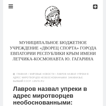
Документы
Контакты
Новости
Родителям
МУНИЦИПАЛЬНОЕ БЮДЖЕТНОЕ
О
УЧРЕЖДЕНИЕ «ДВОРЕЦ СПОРТА» ГОРОДА
нас
ЕВПАТОРИИ РЕСПУБЛИКИ КРЫМ ИМЕНИ
ЛЕТЧИКА-КОСМОНАВТА Ю. ГАГАРИНА
Версия для
Главная
слабовидящих
ГЛАВНАЯ
/
МИРОВЫЕ НОВОСТИ
/
ЛАВРОВ НАЗВАЛ УПРЕКИ В
АДРЕС МИРОТВОРЦЕВ НЕОБОСНОВАННЫМИ: ЗАКАВКАЗЬЕ:
Тренеры
БЫВШИЙ СССР: LENTA.RU
Лавров назвал упреки в
Документы
адрес миротворцев
необоснованными:
Контакты