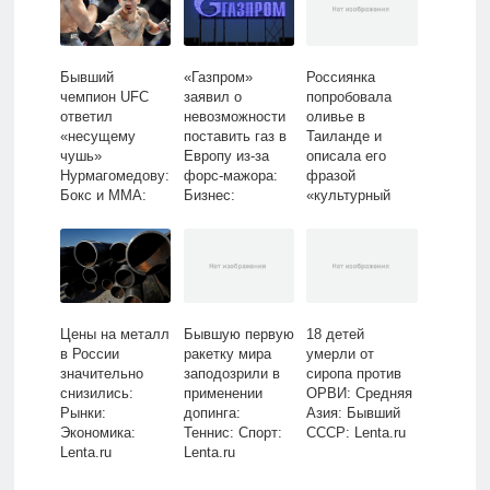
Бывший
«Газпром»
Россиянка
чемпион UFC
заявил о
попробовала
ответил
невозможности
оливье в
«несущему
поставить газ в
Таиланде и
чушь»
Европу из-за
описала его
Нурмагомедову:
форс-мажора:
фразой
Бокс и ММА:
Бизнес:
«культурный
Спорт: Lenta.ru
Экономика:
шок»: Мнения:
Lenta.ru
Путешествия:
Lenta.ru
Цены на металл
Бывшую первую
18 детей
в России
ракетку мира
умерли от
значительно
заподозрили в
сиропа против
снизились:
применении
ОРВИ: Средняя
Рынки:
допинга:
Азия: Бывший
Экономика:
Теннис: Спорт:
СССР: Lenta.ru
Lenta.ru
Lenta.ru