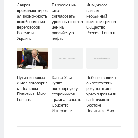
Лавров
Евросоюз не
Иммунолог
прокомментиров
смог
назвал
ал возможность
согласовать
необычный
возобновления
уровень потолка
симптом гриппа:
переговоров
цен на
Общество:
России и
российскую
Россия: Lenta.ru
Украины:
нефть:
Политика: Мир:
Госэкономика:
Lenta.ru
Экономика:
Lenta.ru
Путин впервые
Канье Уэст
Небензя заявил
с мая поговорил
купит
об отсутствии
с Шольцем:
популярную у
результатов в
Политика: Мир:
сторонников
урегулировании
Lenta.ru
Трампа соцсеть:
на Ближнем
Coцсети:
Востоке:
Интернет и
Политика: Мир:
СМИ: Lenta.ru
Lenta.ru