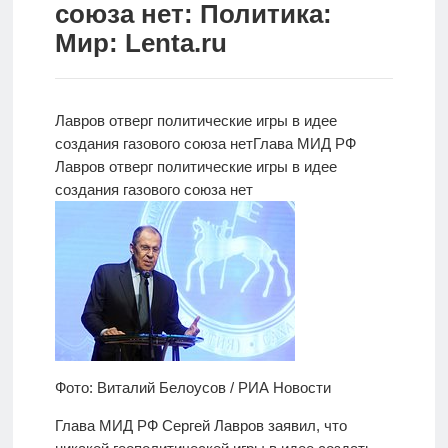
союза нет: Политика:
Новости
Мир: Lenta.ru
Родителям
О
Лавров отверг политические игры в идее
нас
создания газового союза нет
Глава МИД РФ
Лавров
отверг политические игры в идее
Версия для
создания газового союза нет
слабовидящих
Фото: Виталий Белоусов / РИА Новости
Глава МИД РФ Сергей Лавров заявил, что