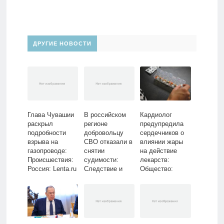
ДРУГИЕ НОВОСТИ
Глава Чувашии
В российском
Кардиолог
раскрыл
регионе
предупредила
подробности
добровольцу
сердечников о
взрыва на
СВО отказали в
влиянии жары
газопроводе:
снятии
на действие
Происшествия:
судимости:
лекарств:
Россия: Lenta.ru
Следствие и
Общество:
суд: Силовые
Россия: Lenta.ru
структуры:
Lenta.ru