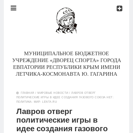
Документы
Контакты
Новости
Родителям
МУНИЦИПАЛЬНОЕ БЮДЖЕТНОЕ
О
УЧРЕЖДЕНИЕ «ДВОРЕЦ СПОРТА» ГОРОДА
нас
ЕВПАТОРИИ РЕСПУБЛИКИ КРЫМ ИМЕНИ
ЛЕТЧИКА-КОСМОНАВТА Ю. ГАГАРИНА
Версия для
Главная
слабовидящих
ГЛАВНАЯ
/
МИРОВЫЕ НОВОСТИ
/
ЛАВРОВ ОТВЕРГ
ПОЛИТИЧЕСКИЕ ИГРЫ В ИДЕЕ СОЗДАНИЯ ГАЗОВОГО СОЮЗА НЕТ:
Тренеры
ПОЛИТИКА: МИР: LENTA.RU
Лавров отверг
Документы
политические игры в
идее создания газового
Контакты