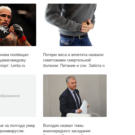
СМИ: Lenta.ru
ачева пообещал
Потерю веса и аппетита назвали
Нурмагомедову:
симптомами смертельной
орт: Lenta.ru
болезни: Питание и сон: Забота о
себе: Lenta.ru
ые за полгода умер
Володин назвал темы
ронавирусом:
внеочередного заседания