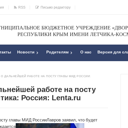
ния
RSS
Письмо редактору
НИЦИПАЛЬНОЕ БЮДЖЕТНОЕ УЧРЕЖДЕНИЕ «ДВОРЕ
РЕСПУБЛИКИ КРЫМ ИМЕНИ ЛЕТЧИКА-КОС
такты
Новости
Родителям
О нас
Версия для с
О ДАЛЬНЕЙШЕЙ РАБОТЕ НА ПОСТУ ГЛАВЫ МИД РОССИИ:
льнейшей работе на посту
ика: Россия: Lenta.ru
осту главы МИД России
Лавров заявил, что будет
уждается