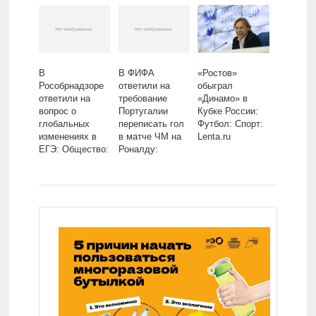
Lenta.ru
В
В ФИФА
«Ростов»
Рособрнадзоре
ответили на
обыграл
ответили на
требование
«Динамо» в
вопрос о
Португалии
Кубке России:
глобальных
переписать гол
Футбол: Спорт:
изменениях в
в матче ЧМ на
Lenta.ru
ЕГЭ: Общество:
Роналду:
Россия: Lenta.ru
Футбол: Спорт:
Lenta.ru