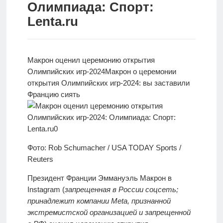
Олимпиада: Спорт:
Новости
Lenta.ru
Родителям
О
Макрон оценил церемонию открытия
нас
Олимпийских игр-2024
Макрон о церемонии
открытия
Олимпийских игр-2024: вы заставили
Версия для
Францию сиять
слабовидящих
Фото: Rob Schumacher / USA TODAY Sports /
Reuters
Президент Франции Эммануэль Макрон в
Instagram (
запрещенная в России соцсеть;
принадлежит компании Meta, признанной
экстремистской организацией и запрещенной