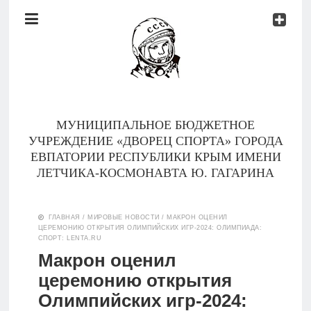
Документы
Контакты
Новости
Родителям
МУНИЦИПАЛЬНОЕ БЮДЖЕТНОЕ
О
УЧРЕЖДЕНИЕ «ДВОРЕЦ СПОРТА» ГОРОДА
нас
ЕВПАТОРИИ РЕСПУБЛИКИ КРЫМ ИМЕНИ
ЛЕТЧИКА-КОСМОНАВТА Ю. ГАГАРИНА
Версия для
Главная
слабовидящих
ГЛАВНАЯ
/
МИРОВЫЕ НОВОСТИ
/
МАКРОН ОЦЕНИЛ
ЦЕРЕМОНИЮ ОТКРЫТИЯ ОЛИМПИЙСКИХ ИГР-2024: ОЛИМПИАДА:
Тренеры
СПОРТ: LENTA.RU
Макрон оценил
Документы
церемонию открытия
Олимпийских игр-2024:
Контакты