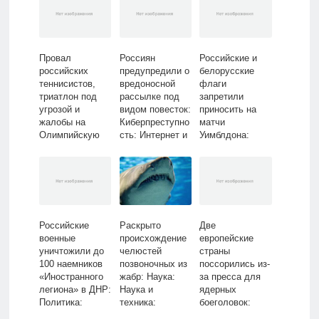
Провал
Россиян
Российские и
российских
предупредили о
белорусские
теннисистов,
вредоносной
флаги
триатлон под
рассылке под
запретили
угрозой и
видом повесток:
приносить на
жалобы на
Киберпреступно
матчи
Олимпийскую
сть: Интернет и
Уимблдона:
деревню. Как
СМИ: Lenta.ru
Летние виды:
прошел третий
Спорт: Lenta.ru
день Игр-2024:
Олимпиада:
Спорт: Lenta.ru
Российские
Раскрыто
Две
военные
происхождение
европейские
уничтожили до
челюстей
страны
100 наемников
позвоночных из
поссорились из-
«Иностранного
жабр: Наука:
за пресса для
легиона» в ДНР:
Наука и
ядерных
Политика:
техника:
боеголовок:
Россия: Lenta.ru
Lenta.ru
Политика: Мир: