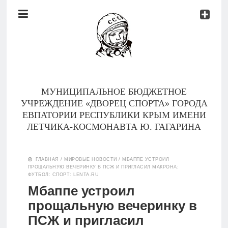
Документы
Контакты
Новости
Родителям
МУНИЦИПАЛЬНОЕ БЮДЖЕТНОЕ
О
УЧРЕЖДЕНИЕ «ДВОРЕЦ СПОРТА» ГОРОДА
нас
ЕВПАТОРИИ РЕСПУБЛИКИ КРЫМ ИМЕНИ
ЛЕТЧИКА-КОСМОНАВТА Ю. ГАГАРИНА
Версия для
Главная
слабовидящих
ГЛАВНАЯ
/
МИРОВЫЕ НОВОСТИ
/
МБАППЕ УСТРОИЛ
ПРОЩАЛЬНУЮ ВЕЧЕРИНКУ В ПСЖ И ПРИГЛАСИЛ МАКРОНА:
Тренеры
ФУТБОЛ: СПОРТ: LENTA.RU
Мбаппе устроил
Документы
прощальную вечеринку в
ПСЖ и пригласил
Контакты