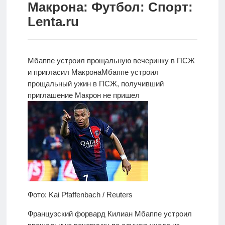
Макрона: Футбол: Спорт:
Новости
Lenta.ru
Родителям
О
Мбаппе устроил прощальную вечеринку в ПСЖ
нас
и пригласил Макрона
Мбаппе устроил
прощальный
ужин в ПСЖ, получивший
Версия для
приглашение Макрон не пришел
слабовидящих
Фото: Kai Pfaffenbach / Reuters
Французский форвард Килиан Мбаппе устроил