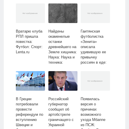
Lenta.ru
Вратарю клуба
Найдены
Гаитянская
РПЛ пришла
окаменелые
футболистка
повестка:
останки
«Зенита»
Футбол: Спорт:
древнейшего на
описала
Lenta.ru
Земле хищника:
удивившую ее
Наука: Наука и
привычку
техника:
россиян в еде:
Lenta.ru
Футбол: Спорт:
Lenta.ru
В Греции
Российский
Появилась
потребовали
губернатор
версия о
провести
сообщил об
причинах
референдум по
артобстреле
возможного
вступлению
граничащего с
ухода Мбаппе
Швеции и
Украиной
из ПСЖ: