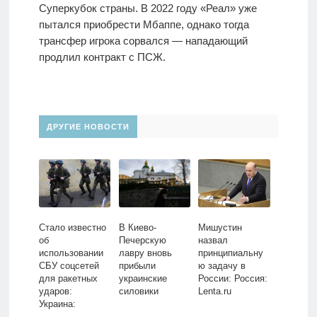
Суперкубок страны. В 2022 году «Реал» уже
пытался приобрести Мбаппе, однако тогда
трансфер игрока сорвался — нападающий
продлил контракт с ПСЖ.
ДРУГИЕ НОВОСТИ
Стало известно
В Киево-
Мишустин
об
Печерскую
назвал
использовании
лавру вновь
принципиальну
СБУ соцсетей
прибыли
ю задачу в
для ракетных
украинские
России: Россия:
ударов:
силовики
Lenta.ru
Украина:
Бывший СССР: