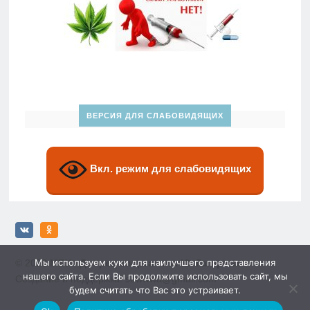
ВЕРСИЯ ДЛЯ СЛАБОВИДЯЩИХ
Вкл. режим для слабовидящих
Мы используем куки для наилучшего представления
© 2026
МБУ «Дворец спорта» им. Ю. Гагарина»
нашего сайта. Если Вы продолжите использовать сайт, мы
Создание и поддержка: sewwwa@gmail.com
будем считать что Вас это устраивает.